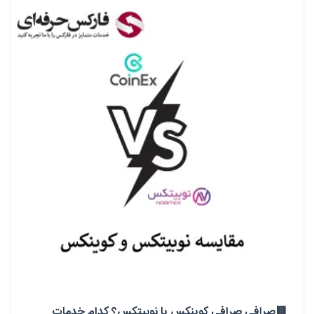
🟥صرافی صرافی کوینکس یا نوبیتکس؟ کدام خدمات