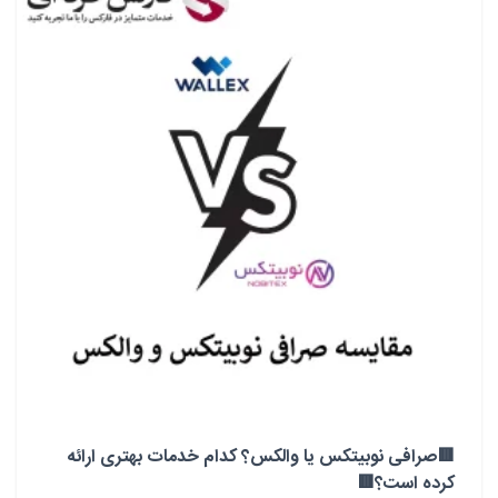
🟥صرافی نوبیتکس یا والکس؟ کدام خدمات بهتری ارائه
کرده است؟🟥