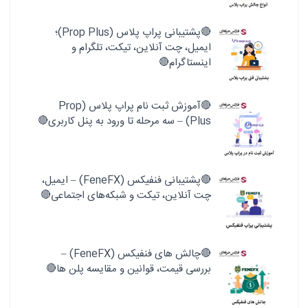
🔴پشتیبانی پراپ پلاس (Prop Plus)؛
ایمیل، چت آنلاین، تیکت، تلگرام و
اینستاگرام🔴
🔴آموزش ثبت نام پراپ پلاس (Prop
Plus) – سه مرحله تا ورود به پنل کاربری🔴
🔴پشتیبانی فنفیکس (FeneFX) – ایمیل،
چت آنلاین، تیکت و شبکه‌های اجتماعی🔴
🔴چالش های فنفیکس (FeneFX) –
بررسی قیمت، قوانین و مقایسه پلن ها🔴