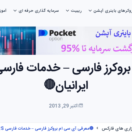
وکرهای باینری آپشن
ریبیت
سرمایه گذاری حرفه ای
آمو
ایرانیان🔴
اکتبر 29, 2013
زاری های فارکس
🔴معرفی آی سی ام بروکرز فارسی – خدمات فارسی ICM BROKERS به ایرانیان🔴