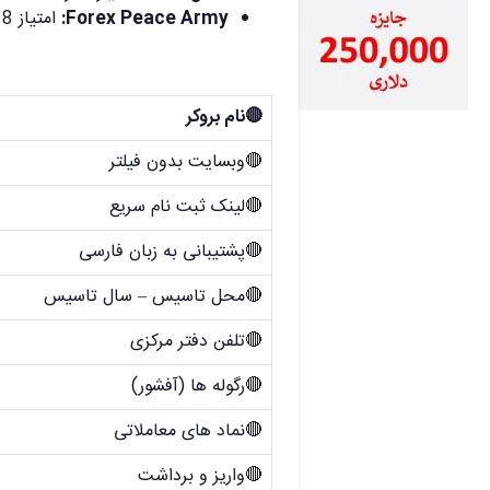
Forex Peace Army:
امتیاز 2.8 از 5
.
🔴نام بروکر
🔴وبسایت بدون فیلتر
🔴لینک ثبت نام سریع
🔴پشتیبانی به زبان فارسی
🔴محل تاسیس – سال تاسیس
🔴تلفن دفتر مرکزی
🔴رگوله ها (آفشور)
🔴نماد های معاملاتی
🔴واریز و برداشت