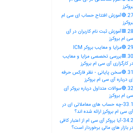
روکرز
27.🔴آموزش افتتاح حساب ای سی ام
روکرز
28.🟥آموزش ثبت نام کاربران در آی
ی ام بروکرز
مزایا و معایب بروکر ICM
30.🟥بررسی تخصصی مزایا و معایب
ر کارگزاری آی سی ام بروکرز
31.🔴سخن پایانی - نظر فارکس حرفه
ی درباره آی سی ام بروکرز
32.🔴سوالات متداول درباره بروکر آی
ی ام بروکرز
33.1-چه حساب های معاملاتی ای در
ی سی ام بروکرز ارائه شده اند؟
34.2-آیا بروکر آی سی ام از اعتبار کافی
ر بازار های مالی برخوردار است؟