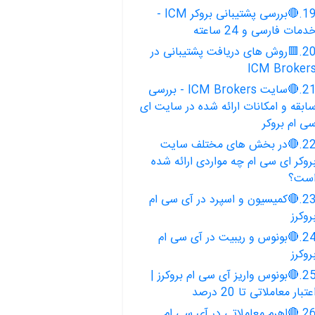
19.🔴بررسی پشتیبانی بروکر ICM -
دمات فارسی و 24 ساعته
20.🟥روش های دریافت پشتیبانی در
ICM Broker
21.🔴سایت ICM Brokers - بررسی
ابقه و امکانات ارائه شده در سایت ای
ی ام بروکر
22.🔴در بخش های مختلف سایت
روکر ای سی ام چه مواردی ارائه شده
ست؟
23.🔴کمیسیون و اسپرد در آی سی ام
روکرز
24.🔴بونوس و ریبیت در آی سی ام
روکرز
25.🔴بونوس واریز آی سی ام بروکرز |
عتبار معاملاتی تا 20 درصد
26.🔴اهرم معاملاتی در آی سی ام