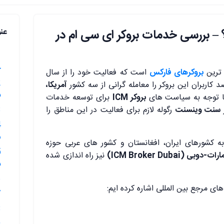
ICM چیست؟ – بررسی خدمات بروکر ای سی ام در
عن
خ
 ترین
بروکرهای فارکس
است که فعالیت خود را از سال
آمریکا،
ب
با توجه به سیاست های
بروکر ICM
برای توسعه خدمات
سنت وینسنت
رگوله لازم برای فعالیت در این مناطق را
3.🔴بررس
س
کشورهای ایران، افغانستان و کشور های عربی حوزه
ارات-دوبی (ICM Broker Dubai)
نیز راه اندازی شده
ب
6.🔴امنیت
های مرجع بین المللی اشاره کرده ایم:
7.🔴انوا
8.🔴حساب