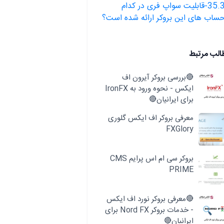
35.3-قابلیت سواپ فری در کدام
ساب های این بروکر ارائه شده است؟
الب مرتبط
🔴بررسی بروکر آیرون اف
ایکس - نحوه ورود به IronFX
برای ایرانیان🔴
معرفی بروکر اف ایکس گلوری
FXGlory
بروکر سی ام اس پرایم CMS
PRIME
🔴معرفی بروکر نورد اف ایکس
- خدمات بروکر Nord FX برای
ایرانیان🔴