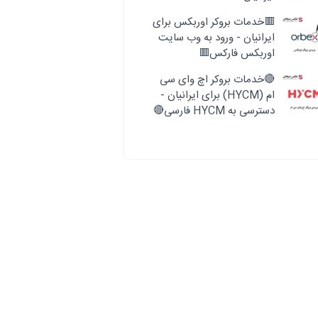
🟥خدمات بروکر اوربکس برای
ایرانیان - ورود به وب سایت
اوربکس فارکس🟥
🔴خدمات بروکر اچ وای سی
ام (HYCM) برای ایرانیان -
دسترسی به HYCM فارسی🔴