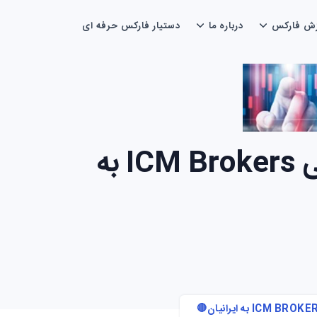
زش فارکس
درباره ما
دستیار فارکس حرفه ای
🔴معرفی آی سی ام بروکرز فارسی – خدمات فارسی ICM Brokers به