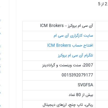
9.🔴حساب
10.
s
آی سی ام بروکرز – ICM Brokers
ب
سایت کارگزاری آی سی ام
افتتاح حساب ICM Brokers
s
تلگرام آی سی ام بروکرز
ت
2007، سنت وینسنت و گرانادینز
ت
0015392079177
16.🔴
SVGFSA
ب
بیش از 80 نماد
ریالی، تاپ چنج، ارزهای دیجیتال
ب