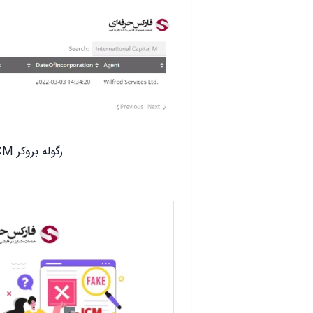
رگوله بروکر ICM در سنت وینسنت و گرانادینز
.