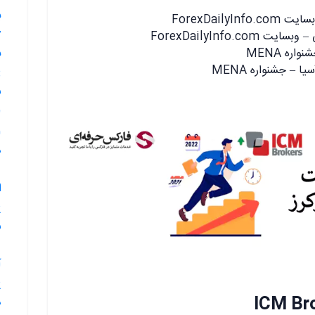
ب
ForexDaily
ForexDailyInfo.c
ره MENA
ب
ا – جشنواره MENA
س
29.
د
ا
س
آ
د