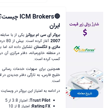
🔴 Brokers
ایران
بروکر آی سی ام بروکرز
یکی از با سابقه
2007
آغاز کرده است. بیش از 80 درصد کاربران این بروکر را معامله گرانی از سه کشور
مالزی و انگلستان
تشکیل داده اند اما 
در منطقه خاورمیانه، دفتر مرکزی آن در
کسب کرده است.
همچنین برای سهولت خدمات رسانی به 
خلیج فارس، به تازگی دفتر جدیدی در
ام
است.
در ادامه به امتیاز این بروکر در وبسایت 
Trust Pilot:
امتیاز 3.8 از 5
Rating FX:
امتیاز 8 از 10