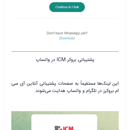
پشتیبانی بروکر ICM در واتساپ
این لینک‌ها مستقیماً به صفحات پشتیبانی آنلاین آی سی
ام بروکرز در تلگرام و واتساپ هدایت می‌شوند.