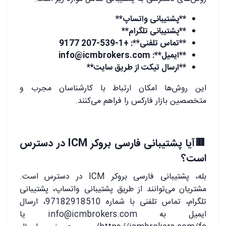
**پشتیبانی واتساپ**
**پشتیبانی تلگرام**
**تماس تلفنی**: +1-539-207 9177
**ایمیل**:
info@icmbrokers.com
**ارسال تیکت از طریق سایت**
این روش‌ها امکان ارتباط با کارشناسان مجرب و
متخصصین بازار فارکس را فراهم می‌کنند.
🟥آیا پشتیبانی فارسی بروکر ICM در دسترس
است؟
بله، پشتیبانی فارسی بروکر ICM در دسترس است.
مشتریان می‌توانند از طریق پشتیبانی واتساپ، پشتیبانی
تلگرام، تماس تلفنی با شماره 97182918510، ارسال
ایمیل به
info@icmbrokers.com
یا