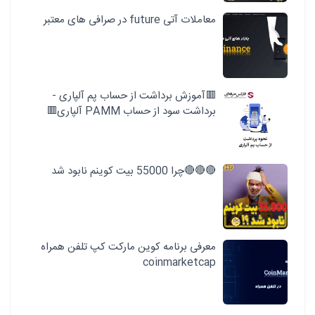
معاملات آتی future در صرافی های معتبر
🟥آموزش برداشت از حساب پم آلپاری -
برداشت سود از حساب PAMM آلپاری🟥
🔴🔴🔴چرا 55000 بیت کوینم نابود شد
معرفی برنامه کوین مارکت کپ تلفن همراه
coinmarketcap