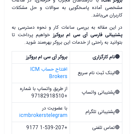
بروکر ICM
با کارشناسان مجرب و حرفه‌ای، در ساعات
مشخصی آماده پاسخگویی به سوالات و حل مشکلات
کاربران می‌باشد.
در این مقاله به بررسی ساعات کار و نحوه دسترسی به
پشتیبانی فارسی آی سی ام بروکرز
خواهیم پرداخت تا
بتوانید به راحتی از خدمات این بروکر بهره‌مند شوید.
🔴نام کارگزاری
بروکر آی سی ام بروکرز
افتتاح حساب ICM
🔴لینک ثبت نام سریع
Brokers
از طریق واتساپ با شماره
🔴پشتیبانی واتساپ
+97182918510
با عضویت در
🔴پشتیبانی تلگرام
icmbrokerstelegram
🔴تماس تلفنی
+1-539-207 9177