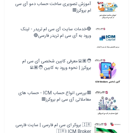
آموزش تصویری ساخت حساب دمو آی سی
ام بروکرز🟥
🔴خدمات سایت آی سی ام تریدر - لینک
ورود به آی سی ام تریدر فارسی🔴
🧑🏽‍💻معرفی کابین شخصی آی سی ام
بروکرز | نحوه ورود به کابین 🧑🏽‍💻
🟥بررسی انواع حساب ICM - حساب های
معاملاتی آی سی ام بروکرز🟥
🇮🇷 بروکر ای سی ام فارسی | سایت فارسی
ICM Broker ا🇮🇷