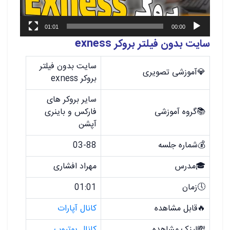
01:01
00:00
سایت بدون فیلتر بروکر exness
سایت بدون فیلتر
💎آموزشی تصویری
بروکر exness
سایر بروکر های
📚گروه آموزشی
فارکس و باینری
آپشن
💰شماره جلسه
03-88
🎓مدرس
مهراد افشاری
🕔زمان
01:01
🔥قابل مشاهده
کانال آپارات
💸لینک مشاهده
کانال یوتیوب