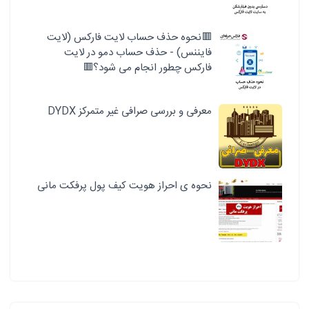
🟥نحوه حذف حساب لایت فارکس (لایت
فایننس) - حذف حساب دمو در لایت
فارکس چطور انجام می شود؟🟥
معرفی و بررسی صرافی غیر متمرکز DYDX
نحوه ی احراز هویت کیف پول پرفکت مانی