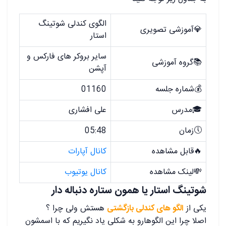
الگوی کندلی شوتینگ
💎آموزشی تصویری
استار
سایر بروکر های فارکس و
📚گروه آموزشی
آپشن
💰شماره جلسه
01160
🎓مدرس
علی افشاری
🕔زمان
05:48
🔥قابل مشاهده
کانال آپارات
💸لینک مشاهده
کانال یوتیوب
شوتینگ استار یا همون ستاره دنباله دار
یکی از
الگو های کندلی بازگشتی
هستش ولی چرا ؟
اصلا چرا این الگوهارو به شکلی یاد نگیریم که با اسمشون