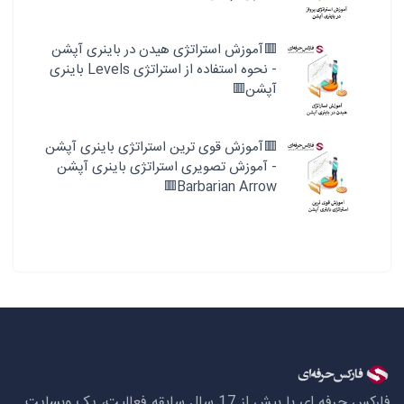
🟥آموزش استراتژی هیدن در باینری آپشن
- نحوه استفاده از استراتژی Levels باینری
آپشن🟥
🟥آموزش قوی ترین استراتژی باینری آپشن
- آموزش تصویری استراتژی باینری آپشن
Barbarian Arrow🟥
فارکس حرفه ای با بیش از 17 سال سابقه فعالیت، یک وبسایت