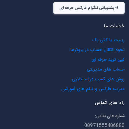
پشتیبانی تلگرام فارکس حرفه ای
خدمات ما
ریبیت یا کش بک
نحوه انتقال حساب در بروکرها
کپی ترید حرفه ای
حساب های مدیریتی
روش های کسب درآمد دلاری
مدرسه فارکس و فیلم های آموزشی
راه های تماس
شماره های تماس:
00971555406880