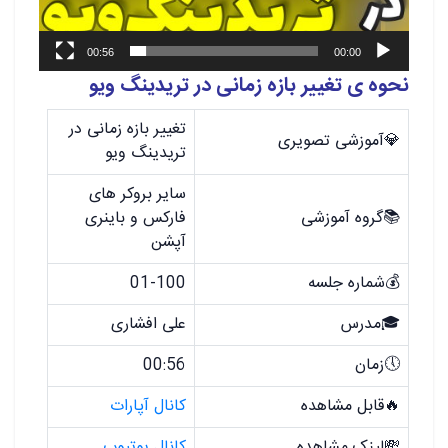
00:56
00:00
نحوه ی تغییر بازه زمانی در تریدینگ ویو
تغییر بازه زمانی در
💎آموزشی تصویری
تریدینگ ویو
سایر بروکر های
📚گروه آموزشی
فارکس و باینری
آپشن
💰شماره جلسه
01-100
🎓مدرس
علی افشاری
🕔زمان
00:56
🔥قابل مشاهده
کانال آپارات
💸لینک مشاهده
کانال یوتیوب