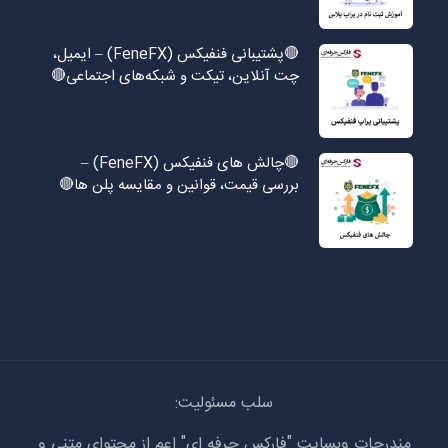
🔴پشتیبانی فنفیکس (FeneFX) – ایمیل،
چت آنلاین، تیکت و شبکه‌های اجتماعی🔴
🔴چالش های فنفیکس (FeneFX) –
بررسی قیمت، قوانین و مقایسه پلن ها🔴
سلب مسئولیت:
مندرجات وبسایت "فارکس حرفه ای" اعم از محتوای متنی و