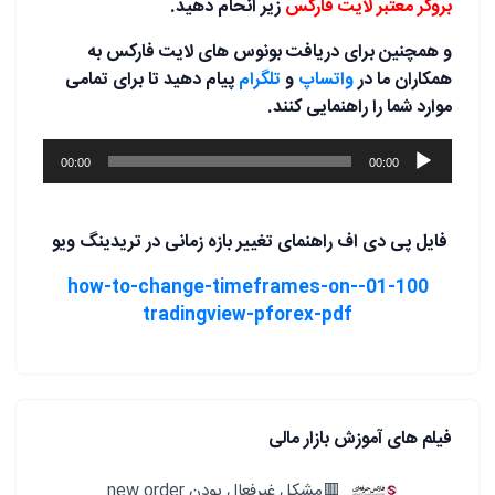
بروکر معتبر لایت فارکس
زیر انحام دهید.
و همچنین برای دریافت بونوس های لایت فارکس به
همکاران ما در
واتساپ
و
تلگرام
پیام دهید تا برای تمامی
موارد شما را راهنمایی کنند.
پخش‌کننده
00:00
00:00
صوت
فایل پی دی اف راهنمای تغییر بازه زمانی در تریدینگ ویو
01-100-how-to-change-timeframes-on-
tradingview-pforex-pdf
فیلم های آموزش بازار مالی
🟥مشکل غیرفعال بودن new order