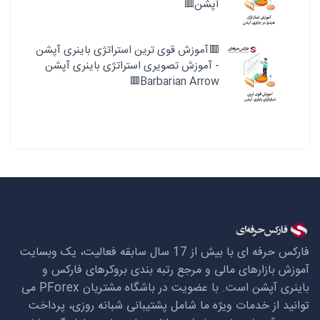
آپشن🟥
🟥آموزش قوی ترین استراتژی باینری آپشن
- آموزش تصویری استراتژی باینری آپشن
Barbarian Arrow🟥
فارکس حرفه ای با بیش از 17 سال سابقه فعالیت، یک وبسایت
آموزش بازارهای مالی و مرجع رتبه بندی بروکرهای فارکس و
باینری آپشن است. با عضویت در باشگاه مشتریان
PForex
می
توانید از خدمات ویژه ما شامل پشتیبانی شبانه روزی، پرداخت