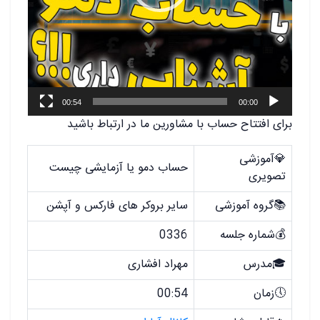
00:54
00:00
برای افتتاح حساب با مشاورین ما در ارتباط باشید
💎آموزشی
حساب دمو یا آزمایشی چیست
تصویری
📚گروه آموزشی
سایر بروکر های فارکس و آپشن
💰شماره جلسه
0336
🎓مدرس
مهراد افشاری
🕔زمان
00:54