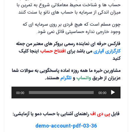
حساب ها و شناخت محیط معاملاتی شروع به تمرین با
میزان اندکی از سرمایه با حساب های نانو یا سنت کنند
چون مسلم است که هیچ فردی بر روی سرمایه ای که
وجود خارجی نداره حساسیتی قائل نمی شود.
فارکس حرفه ای نماینده رسمی بروکر های معتبر من جمله
کارگزاری آلپاری
می باشد برای
افتتاح حساب
اینجا کلیک
کنید
مشاورین خبره ما همه روزه اماده پاسخگویی به سوالات شما
عزیزان از طریق
واتساپ
و
تلگرام
هستند.
پخش‌کننده
00:00
00:00
صوت
فایل
پی دی اف
راهنمای آشنایی با حساب دمو یا آزمایشی:
03-36-demo-account-pdf