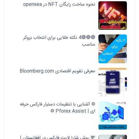
نحوه ساخت رایگان NFT در opensea
🔴🔴🔴4 نکته طلایی برای انتخاب بروکر
مناسب
معرفی تقویم اقتصادی Bloomberg.com
⚙️ آشنایی با تنظیمات دستیار فارکس حرفه
ای | Pforex Assist ⚙️
💸 روش شارژ لایت فارکس در افغانستان |