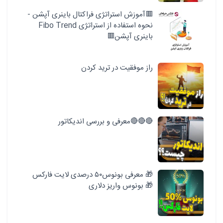
🟥آموزش استراتژی فراکتال باینری آپشن -
نحوه استفاده از استراتژی Fibo Trend
باینری آپشن🟥
راز موفقیت در ترید کردن
🔴🔴🔴معرفی و بررسی اندیکاتور
🎁 معرفی بونوس۵۰ درصدی لایت فارکس
🎁 بونوس واریز دلاری