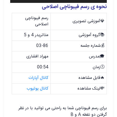
نحوه ی رسم فیبوناچی اصلاحی
رسم فیبوناچی
💎آموزشی تصویری
اصلاحی
📚گروه آموزشی
متاتریدر 4 و 5
💰شماره جلسه
03-86
🎓مدرس
مهراد افشاری
🕔زمان
00:54
🔥قابل مشاهده
کانال آپارات
💸لینک مشاهده
کانال یوتیوب
برای رسم فیبوناچی شما به راحتی می توانید با در نظر
گرفتن دو نقطه A و B