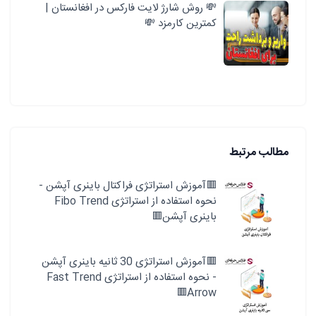
💸 روش شارژ لایت فارکس در افغانستان |
کمترین کارمزد 💸
مطالب مرتبط
🟥آموزش استراتژی فراکتال باینری آپشن -
نحوه استفاده از استراتژی Fibo Trend
باینری آپشن🟥
🟥آموزش استراتژی 30 ثانیه باینری آپشن
- نحوه استفاده از استراتژی Fast Trend
Arrow🟥