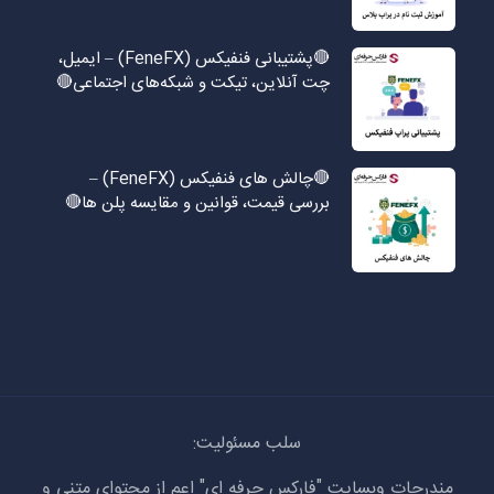
🔴پشتیبانی فنفیکس (FeneFX) – ایمیل،
چت آنلاین، تیکت و شبکه‌های اجتماعی🔴
🔴چالش های فنفیکس (FeneFX) –
بررسی قیمت، قوانین و مقایسه پلن ها🔴
سلب مسئولیت:
مندرجات وبسایت "فارکس حرفه ای" اعم از محتوای متنی و