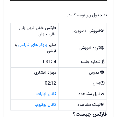
به جدول زیر توجه کنید.
فارکس خفن ترین بازار
💎آموزشی تصویری
مالی جهان
سایر
بروکر های فارکس
و
📚گروه آموزشی
آپشن
💰شماره جلسه
03154
🎓مدرس
مهراد افشاری
🕔زمان
02:12
🔥قابل مشاهده
کانال آپارات
💸لینک مشاهده
کانال یوتیوب
فارکس چیست؟