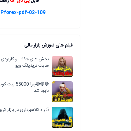
فایل
پی دی اف
راهنما
02-109-Crypto-Advantage-Afghanistan-Pforex-pdf
فیلم های آموزش بازار مالی
بخش های جذاب و کاربردی
سایت تریدینگ ویو
🔴🔴🔴چرا 55000 بیت ک
نابود شد
5 راه کلاهبرداری در بازار کریپتو