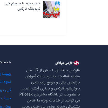
کسب سود با سیستم کپی
تریدینگ فارکس
خدمات 
فارکس حرفه ای با بیش از 17 سال
ریبیت 
سابقه فعالیت، یک وبسایت آموزش
نحوه ان
بازارهای مالی و مرجع رتبه بندی
بروکرهای فارکس و باینری آپشن است.
کپی تری
با عضویت در باشگاه مشتریان
PForex
حساب ه
می توانید از خدمات ویژه ما شامل
پشتیبانی شبانه روزی، پرداخت ریبیت،
روش ها