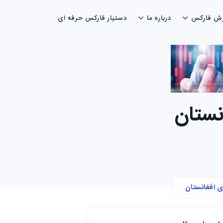
دستیار فارکس حرفه ای
درباره ما
آموزش فا
🔴🔴
🔴🔴🔴مزایای