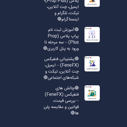
پلاس (Prop Plus)؛
ایمیل، چت آنلاین،
تیکت، تلگرام و
اینستاگرام🔴
🔴آموزش ثبت نام
پراپ پلاس (Prop
Plus) – سه مرحله تا
ورود به پنل کاربری🔴
🔴پشتیبانی فنفیکس
(FeneFX) – ایمیل،
چت آنلاین، تیکت و
شبکه‌های اجتماعی🔴
🔴چالش های
فنفیکس (FeneFX)
– بررسی قیمت،
قوانین و مقایسه پلن
ها🔴