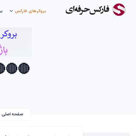
بروکرهای فارکس
بر
🔴🔴🔴
صفحه اصلی