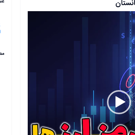
انستان
عن
1.مزایای 
ا
مط