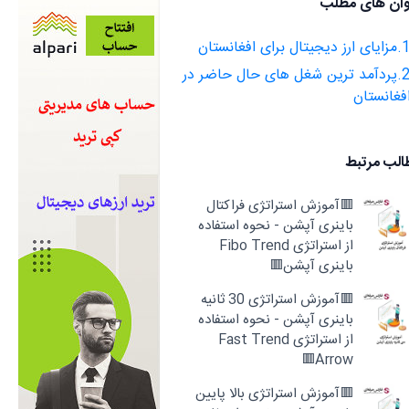
وان های مطلب
ارز دیجیتال برای افغانستان
2.پردآمد ترین شغل های حال حاضر در
فغانستان
الب مرتبط
🟥آموزش استراتژی فراکتال
باینری آپشن - نحوه استفاده
از استراتژی Fibo Trend
باینری آپشن🟥
🟥آموزش استراتژی 30 ثانیه
باینری آپشن - نحوه استفاده
از استراتژی Fast Trend
Arrow🟥
🟥آموزش استراتژی بالا پایین