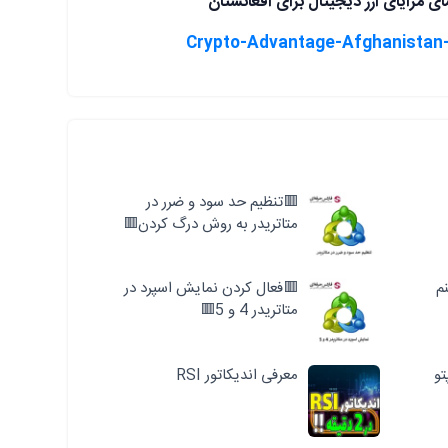
ی مزایای ارز دیجیتال برای افغانستان
صدا
از
کلیدهای
بالا
و
پایین
استفاده
کنید.
🟥تنظیم حد سود و ضرر در
متاتریدر به روش درگ کردن🟥
وینم
🟥فعال کردن نمایش اسپرد در
متاتریدر 4 و 5🟥
معرفی اندیکاتور RSI