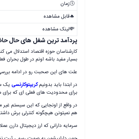
🕔زمان
🔥قابل مشاهده
💸لینک مشاهده
پردآمد ترین شغل های حال حاضر
کارشناسان حوزه اقتصاد استدلال می کن
بسیار مفید باشه اونم در طول بحران فعل
علت های این صحبت رو در ادامه بررسی
در ابتدا باید بدونیم
کریپتوکارنسی
یک سیس
برای محدودیت های فعلی ای که برای مرد
در واقع از اونجایی که این سیستم غیر
هم نمیتونن هیچگونه کنترلی برش داشت
سرمایه دارانی که ارز دیجیتال دارن عملا
چون داراییشون به صورت رسمی ثبت ن