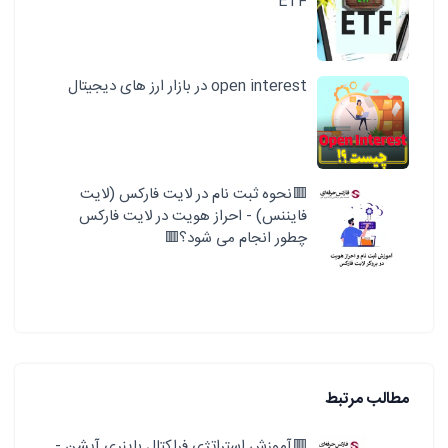
ETF
open interest در بازار ارز های دیجیتال
🟥نحوه ثبت نام در لایت فارکس (لایت
فایننس) - احراز هویت در لایت فارکس
چطور انجام می شود؟🟥
مطالب مرتبط
🟥آموزش استراتژی فراکتال باینری آپشن -