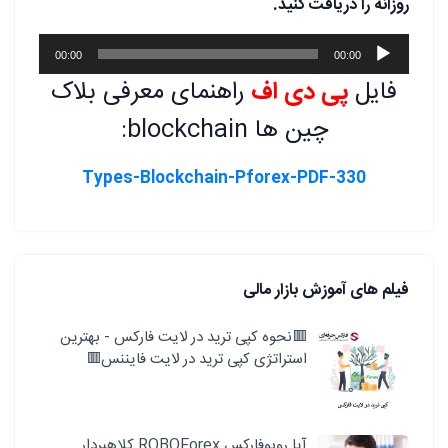
روزانه را دریافت کنید.
پخش‌کننده
00:00
00:00
صوت
فایل
پی دی اف
راهنمای معرفی بلاک
چین ها blockchain:
330-Types-Blockchain-Pforex-PDF
فیلم های آموزش بازار مالی
🟥نحوه کپی ترید در لایت فارکس - بهترین
استراتژی کپی ترید در لایت فایننس🟥
آیا روبوفارکس ROBOForex کلاهبردار