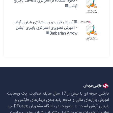
- نحوه استفاده از استراتژی Levels باینری
آپشن🟥
🟥آموزش قوی ترین استراتژی باینری آپشن
- آموزش تصویری استراتژی باینری آپشن
Barbarian Arrow🟥
فارکس حرفه ای با بیش از 17 سال سابقه فعالیت، یک وبسایت
آموزش بازارهای مالی و مرجع رتبه بندی بروکرهای فارکس و
باینری آپشن است. با عضویت در باشگاه مشتریان
PForex
می
توانید از خدمات ویژه ما شامل پشتیبانی شبانه روزی، پرداخت