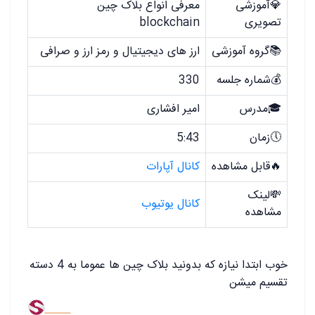
💎آموزشی
معرفی انواع بلاک چین
تصویری
blockchain
📚گروه آموزشی
ارز های دیجیتیال و رمز ارز و صرافی
💰شماره جلسه
330
🎓مدرس
امیر افشاری
🕔زمان
5:43
🔥قابل مشاهده
کانال آپارات
💸لینک
کانال یوتیوب
مشاهده
خوب ابتدا نیازه که بدونید بلاک چین ها عموما به 4 دسته
تقسیم میشن