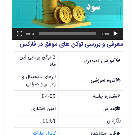
00:51
00:00
معرفی و بررسی توکن های موفق در فارکس
3 توکن رویایی این
💎آموزشی تصویری
ماه
ارزهای دیجیتال و
📚گروه آموزشی
رمز ارز و صرافی
💰شماره جلسه
04-09
🎓مدرس
امین افشاری
🕔زمان
00:51
🔥قابل مشاهده
کانال آپارات