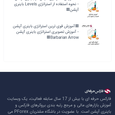
- نحوه استفاده از استراتژی Levels باینری
آپشن🟥
🟥آموزش قوی ترین استراتژی باینری آپشن
- آموزش تصویری استراتژی باینری آپشن
Barbarian Arrow🟥
فارکس حرفه ای با بیش از 17 سال سابقه فعالیت، یک وبسایت
آموزش بازارهای مالی و مرجع رتبه بندی بروکرهای فارکس و
باینری آپشن است. با عضویت در باشگاه مشتریان
PForex
می