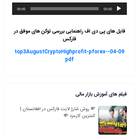
پخش‌کننده
00:00
00:00
صوت
فایل های پی دی اف راهنمایی بررسی توکن های موفق در
فارکس
04-09-top3AugustCryptoHighprofit-pforex-
pdf
فیلم های آموزش بازار مالی
💸 روش شارژ لایت فارکس در افغانستان |
کمترین کارمزد 💸