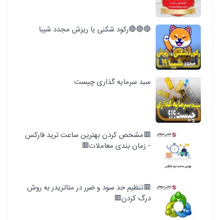
🔴🔴🔴رکود شکنی یا ریزش مجدد شیبا
سبد سرمایه گذاری چیست
🟥مشخص کردن بهترین ساعت ترید فارکس
- زمان بندی معاملات🟥
🟥تنظیم حد سود و ضرر در متاتریدر به روش
درگ کردن🟥