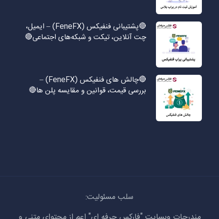
🔴پشتیبانی فنفیکس (FeneFX) – ایمیل،
چت آنلاین، تیکت و شبکه‌های اجتماعی🔴
🔴چالش های فنفیکس (FeneFX) –
بررسی قیمت، قوانین و مقایسه پلن ها🔴
سلب مسئولیت:
مندرجات وبسایت "فارکس حرفه ای" اعم از محتوای متنی و