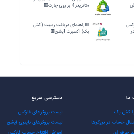
ش
متاتریدر 4 بر روی چارت🟥
رکس
🟥راهنمای دریافت ریبیت (کش
ر
بک) اکسپرت آپشن🟥
ما
دسترسی سریع
یا کش بک
لیست بروکرهای فارکس
تقال حساب در بروکرها
لیست بروکرهای باینری آپشن
د حرفه ای
آموزش افتتاح حساب فارکس