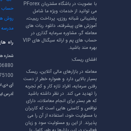
با عضویت در باشگاه مشتریان
PForex
حساب ه
می توانید از خدمات ویژه ما شامل
پشتیبانی شبانه روزی، پرداخت ریبیت،
روش ها
آموزش های پیشرفته، دانلود ربات های
مدرسه ف
معامله گر، مشاوره سرمایه گذاری در
حساب های پم و ارائه سیگنال های
VIP
راه ها
بهره مند باشید.
شماره ه
افشای ریسک:
06880
معامله در بازارهای مالی آنلاین، ریسک
75100
بسیار بالایی دارد و همواره خطر از دست
آی دی اسکایپ:
رفتن سرمایه، افراد تازه کار و کم تجربه
را تهدید می کند. در نظر داشته باشید
آدرس ای
که هر بستر برای انجام معاملات، دارای
نواقص و کاستی هایی است که کاربران
با مسئولیت خود، استفاده از آن را می
پذیرند. از این رو مسئولیت سود و زیان
فعالیت در این بازارها به طور کامل با