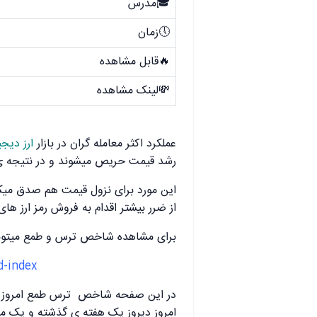
🎓مدرس
🕔زمان
🔥قابل مشاهده
💸لینک مشاهده
عملکرد اکثر معامله گران در بازار
ارز دیجی
رشد قیمت حریص میشوند و در نتیجه ی آن fomo رخ 
این مورد برای نزول قیمت هم صدق میک
از ضرر بیشتر اقدام به فروش رمز ارز ها
برای مشاهده شاخص ترس و طمع میتونید
-index/
امروز دیروز یک هفته ی گذشته و یک ما