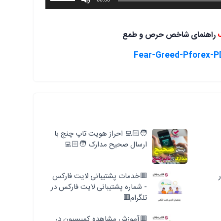
افزایش
یا
کاهش
راهنمای شاخص حرص و طمع
صدا
از
کلیدهای
بالا
و
پایین
استفاده
کنید.
🧑🏻‍💻 احراز هویت تاپ چنج با
ارسال صحیح مدارک 🧑🏻‍💻
🟥خدمات پشتیبانی لایت فارکس
- شماره پشتیبانی لایت فارکس در
تلگرام🟥
🟥آموزش مشاهده کمیسیون در