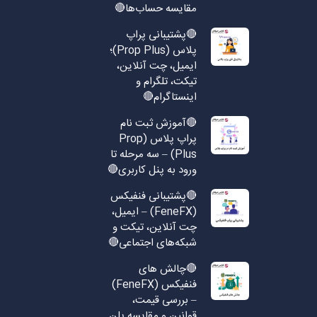
مقایسه حساب‌ها🔴
🔴پشتیبانی پراپ
پلاس (Prop Plus)؛
ایمیل، چت آنلاین،
تیکت، تلگرام و
اینستاگرام🔴
🔴آموزش ثبت نام
پراپ پلاس (Prop
Plus) – سه مرحله تا
ورود به پنل کاربری🔴
🔴پشتیبانی فنفیکس
(FeneFX) – ایمیل،
چت آنلاین، تیکت و
شبکه‌های اجتماعی🔴
🔴چالش های
فنفیکس (FeneFX)
– بررسی قیمت،
قوانین و مقایسه پلن