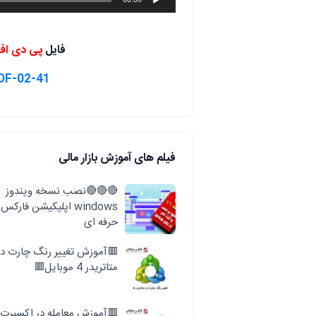
صوت
فایل
پی دی اف
02-41-Fear-Greed-Pforex-PDF
فیلم های آموزش بازار مالی
🔴🔴🔴نصب نسخه ویندوز
windows اپلیکیشن فارکس
حرفه ای
🟥آموزش تغییر رنگ چارت در
متاتریدر 4 موبایل🟥
🟥آموزش معامله در اکسپرت