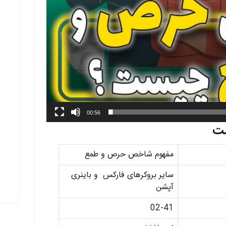
00:56
ت
مفهوم شاخص حرص و طمع
سایر بروکرهای فارکس و باینری
آپشن
02-41