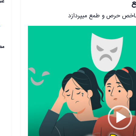
ع
عن
شاخص حرص و طمع میپردازد
1.مفهو
2.شاخ
مط