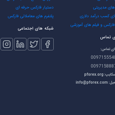
ای مدیریتی
دستیار فارکس حرفه ای
ی کسب درآمد دلاری
پلتفرم های معاملاتی فارکس
ارکس و فیلم های آموزشی
شبکه های اجتماعی
ی تماس
ای تماس:
009715554
009715888
 pforex.org
میل:
info@pforex.com