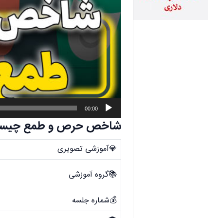
00:00
شاخص حرص و طمع چیس
💎آموزشی تصویری
📚گروه آموزشی
💰شماره جلسه