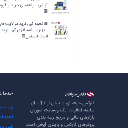
آپشن - راهنمای خرید و فرو
🟥
🟥نحوه کپی ترید در لایت فا
- بهترین استراتژی کپی ترید د
لایت فایننس🟥
خدمات 
فارکس حرفه ای با بیش از 17 سال
ریبیت 
سابقه فعالیت، یک وبسایت آموزش
نحوه ان
بازارهای مالی و مرجع رتبه بندی
بروکرهای فارکس و باینری آپشن است.
کپی تری