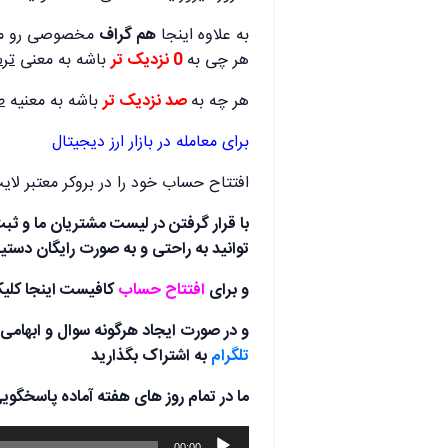
به علاوه اینجا
هم گراف
هر چی به
0 نزدیک تر
باشه به معنی
تر
هر چه به
صد نزدیک تر
باشه به معنیه
ط
برای معامله در بازار ارز دیجیتال
افتتاح حساب خود را در بروکر معتبر لای
با قرار گرفتن در لیست مشتریان ما و ث
توانید به راحتی و به صورت رایگان دستیار فارکس
و برای
افتتاح حساب
کافیست اینجا کلیک
و در صورت ایجاد هرگونه سوال و ابهامی ب
تلگرام
به اشتراک بگذارید
ما در تمام روز های هفته آماده پاسخگوی
پخش‌کننده
00:00