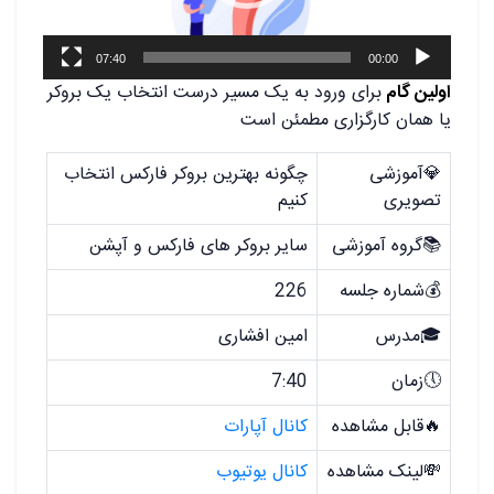
07:40
00:00
اولین گام
برای ورود به یک مسیر درست انتخاب یک بروکر
یا همان کارگزاری مطمئن است
💎آموزشی
چگونه بهترین بروکر فارکس انتخاب
تصویری
کنیم
📚گروه آموزشی
سایر بروکر های فارکس و آپشن
💰شماره جلسه
226
🎓مدرس
امین افشاری
🕔زمان
7:40
🔥قابل مشاهده
کانال آپارات
💸لینک مشاهده
کانال یوتیوب