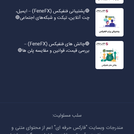
🔴پشتیبانی فنفیکس (FeneFX) – ایمیل،
چت آنلاین، تیکت و شبکه‌های اجتماعی🔴
🔴چالش های فنفیکس (FeneFX) –
بررسی قیمت، قوانین و مقایسه پلن ها🔴
سلب مسئولیت:
مندرجات وبسایت "فارکس حرفه ای" اعم از محتوای متنی و