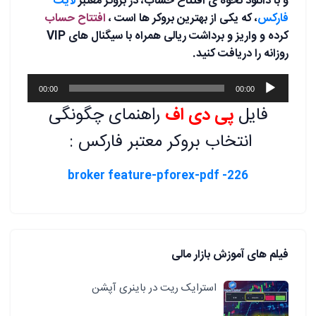
و با دانلود نحوه ی افتتاح حساب، در بروکر معتبر
لایت
فارکس
، که یکی از بهترین بروکر ها است ،
افتتاح حساب
کرده و واریز و برداشت ریالی همراه با سیگنال های VIP
روزانه را دریافت کنید.
پخش‌کننده
00:00
00:00
صوت
فایل
پی دی اف
راهنمای چگونگی
انتخاب بروکر معتبر فارکس :
226- broker feature-pforex-pdf
فیلم های آموزش بازار مالی
استرایک ریت در باینری آپشن