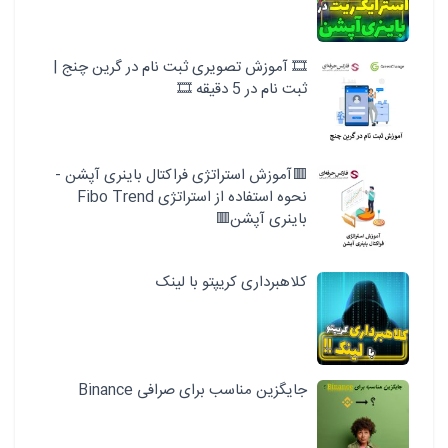
🎞️ آموزش تصویری ثبت نام در گرین چنج |
ثبت نام در 5 دقیقه 🎞️
🟥آموزش استراتژی فراکتال باینری آپشن -
نحوه استفاده از استراتژی Fibo Trend
باینری آپشن🟥
کلاهبرداری کریپتو با لینک
جایگزین مناسب برای صرافی Binance