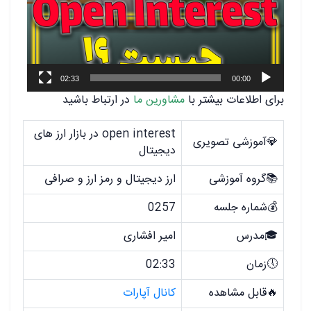
02:33
00:00
برای اطلاعات بیشتر با
مشاورین ما
در ارتباط باشید
open interest در بازار ارز های
💎آموزشی تصویری
دیجیتال
📚گروه آموزشی
ارز دیجیتال و رمز ارز و صرافی
💰شماره جلسه
0257
🎓مدرس
امیر افشاری
🕔زمان
02:33
🔥قابل مشاهده
کانال آپارات