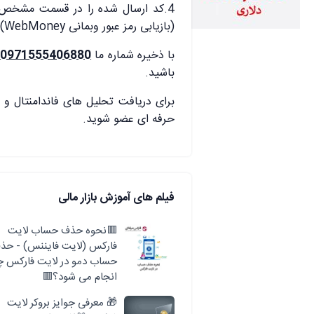
(بازیابی رمز عبور وبمانی WebMoney).
با ذخیره شماره ما
00971555406880
باشید.
برای دریافت تحلیل های فاندامنتال و آ
حرفه ای عضو شوید.
فیلم های آموزش بازار مالی
🟥نحوه حذف حساب لایت
فارکس (لایت فایننس) - حذ
حساب دمو در لایت فارکس چ
انجام می شود؟🟥
🎁 معرفی جوایز بروکر لایت