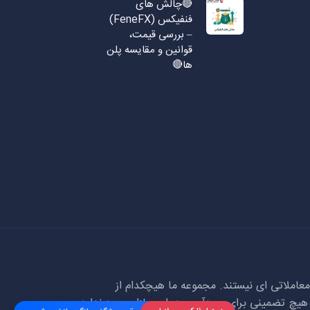
🔴چالش های
فنفیکس (FeneFX)
– بررسی قیمت،
قوانین و مقایسه پلن
ها🔴
املاتی ای نیستند. مجموعه ما هیچکدام از
 هیچ تضمینی برای سودآوری در این بازار وجود ندارد