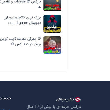
فارکس 🎁افتخارات و تقدیر نا
ها
بزرگ ترین کلاهبرداری ارز
دیجیتال squid game
🪙 معرفی معامله لایت کوین 
بروکر لایت فارکس 🪙
خدمات 
فارکس حرفه ای با بیش از 17 سال