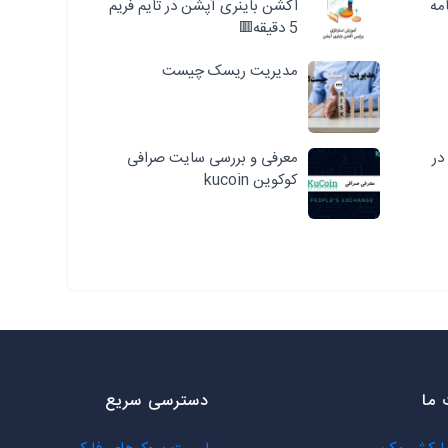
مه
اکشن باینری آپشن در تایم فریم
5 دقیقه🟥
مدیریت ریسک چیست
در
معرفی و بررسی سایت صرافی
کوکوین kucoin
ما
دسترسی سریع