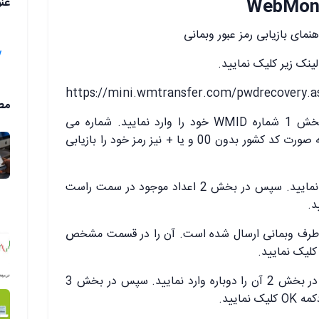
عن
هنمای بازیابی رمز عبور وبمانی
y
نک زیر کلیک نمایید.
https://mini.wmtransfer.com/pwdrecovery.a
مط
1.در صفحه ورود اطلاعات اولیه، در بخش 1 شماره WMID خود را وارد نمایید. شماره می
توانید با وارد کردن شماره تماس خود به صورت کد کشور بدون 00 و یا + نیز رمز خود را بازیابی
به عنوان مثال 989121234567 وارد نمایید. سپس در بخش 2 اعداد موجود در سمت راست
 از طرف وبمانی ارسال شده است. آن را در قسمت مشخص
3.رمز جدید را در بخش 1 وارد کرده و در بخش 2 آن را دوباره وارد نمایید. سپس در بخش 3