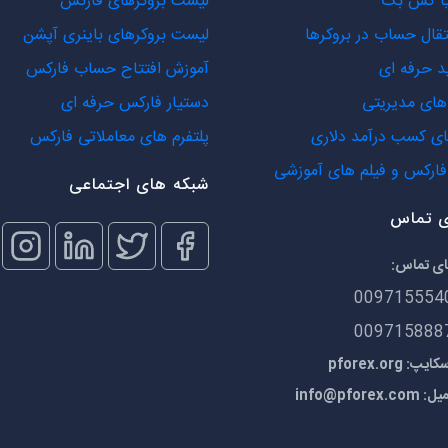
یا کش بک
لیست بروکرهای فارکس
تقال حساب در بروکرها
لیست بروکرهای باینری آپشن
د حرفه ای
آموزش افتتاح حساب فارکس
ای مدیریتی
دستیار فارکس حرفه ای
ی کسب درآمد دلاری
پلتفرم های معاملاتی فارکس
ارکس و فیلم های آموزشی
شبکه های اجتماعی
ی تماس
ای تماس:
009715554
009715888
 pforex.org
میل:
info@pforex.com