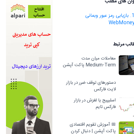
وان های مطلب
1. بازیابی رمز عبور وبمانی
WebMone
الب مرتبط
معاملات میان مدت
Medium-Term پاکت آپشن
دستورهای توقف ضرر در بازار
لایت فارکس
اسلیپیج یا لغزش در بازار
فارکس تایم
📅 آموزش تقویم اقتصادی
پاکت آپشن | دنبال کردن