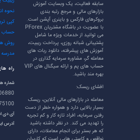
ریبیت 
سابقه فعالیت، یک وبسایت آموزش
نحوه ان
بازارهای مالی و مرجع رتبه بندی
بروکرهای فارکس و باینری آپشن است.
کپی تری
با عضویت در باشگاه مشتریان
PForex
حساب ه
می توانید از خدمات ویژه ما شامل
پشتیبانی شبانه روزی، پرداخت ریبیت،
روش ها
آموزش های پیشرفته، دانلود ربات های
مدرسه ف
معامله گر، مشاوره سرمایه گذاری در
حساب های پم و ارائه سیگنال های
VIP
راه ها
بهره مند باشید.
شماره ه
افشای ریسک:
06880
معامله در بازارهای مالی آنلاین، ریسک
75100
بسیار بالایی دارد و همواره خطر از دست
آی دی اسکایپ:
رفتن سرمایه، افراد تازه کار و کم تجربه
را تهدید می کند. در نظر داشته باشید
آدرس ای
که هر بستر برای انجام معاملات، دارای
نواقص و کاستی هایی است که کاربران