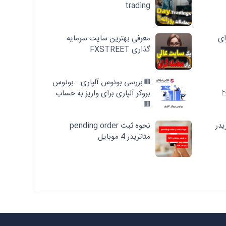
trading
ای
معرفی بهترین سایت سرمایه
گذاری FXSTREET
🟥بررسی بونوس آلپاری - بونوس
بروکر آلپاری برای واریز به حساب
🟥
یدر
نحوه ثبت pending order
متاتریدر 4 موبایل