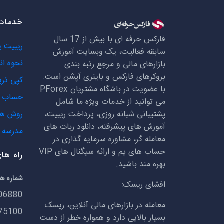
خدمات 
فارکس حرفه ای با بیش از 17 سال
ریبیت 
سابقه فعالیت، یک وبسایت آموزش
نحوه ان
بازارهای مالی و مرجع رتبه بندی
بروکرهای فارکس و باینری آپشن است.
کپی تری
با عضویت در باشگاه مشتریان
PForex
حساب ه
می توانید از خدمات ویژه ما شامل
پشتیبانی شبانه روزی، پرداخت ریبیت،
روش ها
آموزش های پیشرفته، دانلود ربات های
مدرسه ف
معامله گر، مشاوره سرمایه گذاری در
حساب های پم و ارائه سیگنال های
VIP
راه ها
بهره مند باشید.
شماره ه
افشای ریسک:
06880
معامله در بازارهای مالی آنلاین، ریسک
75100
بسیار بالایی دارد و همواره خطر از دست