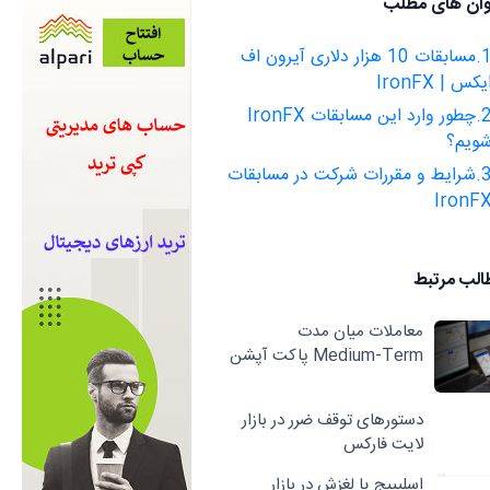
وان های مطلب
1.مسابقات 10 هزار دلاری آیرون اف
یکس | IronFX
2.چطور وارد این مسابقات IronFX
ویم؟
3.شرایط و مقررات شرکت در مسابقات
IronF
الب مرتبط
معاملات میان مدت
Medium-Term پاکت آپشن
دستورهای توقف ضرر در بازار
لایت فارکس
اسلیپیج یا لغزش در بازار