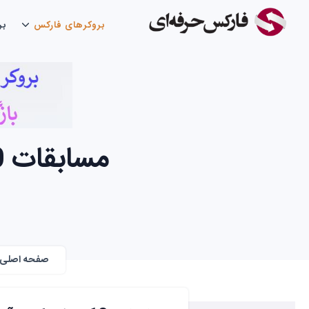
بروکرهای فارکس
بر
مسابقات 10 هزار دلاری آیرون اف ایکس IronFX
صفحه اصلی