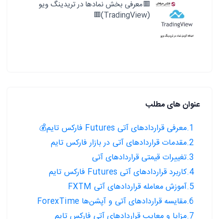
🟥معرفی بخش نمادها در تریدینگ ویو
(TradingView)🟥
عنوان های مطلب
1.معرفی قراردادهای آتی Futures فارکس تایم💰
2.مقدمات قراردادهای آتی در بازار فارکس تایم
3.تغییرات قیمتی قراردادهای آتی
4.کاربرد قراردادهای آتی Futures فارکس تایم
5.آموزش معامله‌ قراردادهای آتی FXTM
6.مقایسه قراردادهای آتی و آپشن‌ها ForexTime
7.مزایا و معایب قراردادهای آتی فارکس تایم