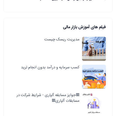
فیلم های آموزش بازار مالی
مدیریت ریسک چیست
کسب سرمایه و درآمد بدون انجام ترید
🟥جوایز مسابقه آلپاری - شرایط شرکت در
مسابقات آلپاری🟥