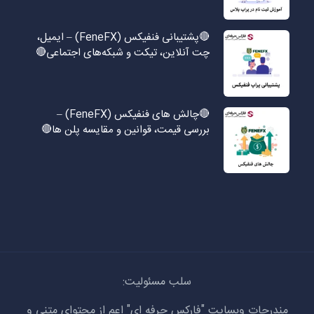
🔴پشتیبانی فنفیکس (FeneFX) – ایمیل،
چت آنلاین، تیکت و شبکه‌های اجتماعی🔴
🔴چالش های فنفیکس (FeneFX) –
بررسی قیمت، قوانین و مقایسه پلن ها🔴
سلب مسئولیت:
مندرجات وبسایت "فارکس حرفه ای" اعم از محتوای متنی و