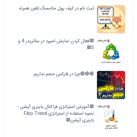
ثبت نام در کیف پول متامسک تلفن همراه
🟥فعال کردن نمایش اسپرد در متاتریدر 4 و
5🟥
🔴🔴🔴چرا در فارکس حجم نداریم
🟥آموزش استراتژی فراکتال باینری آپشن -
نحوه استفاده از استراتژی Fibo Trend
باینری آپشن🟥