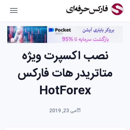
نصب اکسپرت ویژه
متاتریدر هات فارکس
HotForex
می 23, 2019