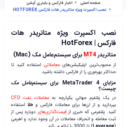
صفحه اصلی
اخبار فارکس و باینری آپشن
نصب اکسپرت ویژه متاتریدر هات فارکس HOTFOREX
نصب اکسپرت ویژه متاتریدر هات
فارکس | HotForex
متاتریدر
MT4
برای سیستم‌عامل مک (Mac)
از محبوب‌ترین اپلیکیشن‌های
معاملاتی
استفاده کنید تا
حداکثر بهره‌وری را از فارکس داشته باشید
مزایای MetaTrader 4 برای
سیستم‌عامل مک
چیست؟
در یک پلتفرم جهانیِ یکپارچه به
معاملات نفت CFD
بپردازید و از ارزها برای معاملات فارکس و
طلا
استفاده
کنید. پلتفرمی که خبری از
قیمت‌گذاری‌های
دوباره پس از
ثبت معامله و انحراف معاملات در آن وجود ندارد و اهرمی
(
Leverage
) تا 3000 را ارائه می‌کند.