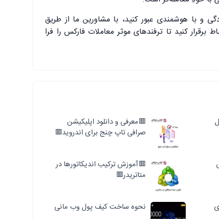
گی و با هوشمندی عبور کنید، با مشاورین ما از طریق
ط برقرار کنید تا ترفندهای موثر معاملات فارکس را فرا
ل
🟥معرفی و دانلود اپلیکیشن
صرافی تاپ چنج برای اندروید🟥
🟥آموزش ترکیب اندیکاتورها در
متاتریدر🟥
ی
نحوه ساخت کیف پول وب مانی