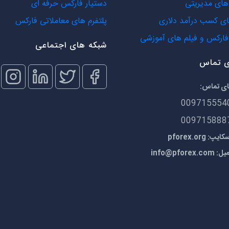
ای مدیریتی
دستیار فارکس حرفه ای
ی کسب درآمد دلاری
پلتفرم های معاملاتی فارکس
ارکس و فیلم های آموزشی
شبکه های اجتماعی
ی تماس
ای تماس:
009715554
009715888
 pforex.org
میل:
info@pforex.com