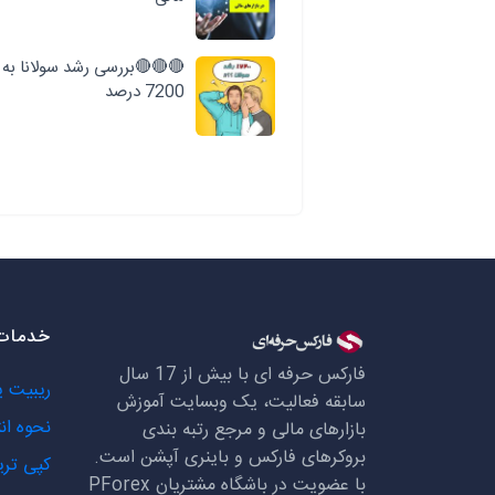
🔴🔴🔴بررسی رشد سولانا به
7200 درصد
خدمات 
فارکس حرفه ای با بیش از 17 سال
ریبیت 
سابقه فعالیت، یک وبسایت آموزش
نحوه ان
بازارهای مالی و مرجع رتبه بندی
بروکرهای فارکس و باینری آپشن است.
کپی تری
با عضویت در باشگاه مشتریان
PForex