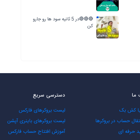
🔴🔴🔴در 5 ثانیه سود ها رو جارو
کن
ما
دسترسی سریع
یا کش بک
لیست بروکرهای فارکس
تقال حساب در بروکرها
لیست بروکرهای باینری آپشن
د حرفه ای
آموزش افتتاح حساب فارکس