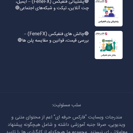
🔴پشتیبانی فنفیکس (FeneFX) – ایمیل،
چت آنلاین، تیکت و شبکه‌های اجتماعی🔴
🔴چالش های فنفیکس (FeneFX) –
بررسی قیمت، قوانین و مقایسه پلن ها🔴
سلب مسئولیت:
مندرجات وبسایت "فارکس حرفه ای" اعم از محتوای متنی و
ویدیویی، صرفا جنبه آموزشی داشته و شامل هیچگونه پیشنهاد
معاملاتی ای نیستند. مجموعه ما هیچکدام از کارگزاری ها را تایید