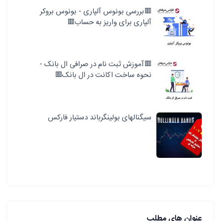
🟥بررسی بونوس آلپاری - بونوس بروکر
آلپاری برای واریز به حساب🟥
🟥آموزش ثبت نام در صرافی ال بانک -
نحوه ساخت اکانت در ال بانک🟥
سیگنالهای بولینگرباند دستیار فارکس
عنوان های مطلب