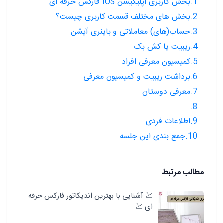
1.بخش کاربری اپلیکیشن iOS فارکس حرفه ای
2.بخش های مختلف قسمت کاربری چیست؟
3.حساب(های) معاملاتی و باینری آپشن
4.ریبیت یا کش بک
5.کمیسیون معرفی افراد
6.برداشت ریبیت و کمیسیون معرفی
7.معرفی دوستان
8.
9.اطلاعات فردی
10.جمع بندی این جلسه
مطالب مرتبط
💹 آشنایی با بهترین اندیکاتور فارکس حرفه
ای 💹