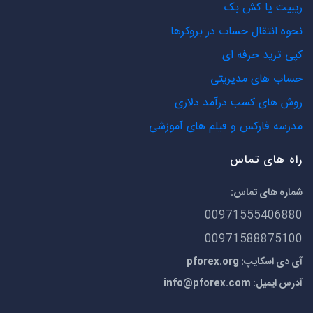
ریبیت یا کش بک
نحوه انتقال حساب در بروکرها
کپی ترید حرفه ای
حساب های مدیریتی
روش های کسب درآمد دلاری
مدرسه فارکس و فیلم های آموزشی
راه های تماس
شماره های تماس:
00971555406880
00971588875100
آی دی اسکایپ: pforex.org
آدرس ایمیل:
info@pforex.com