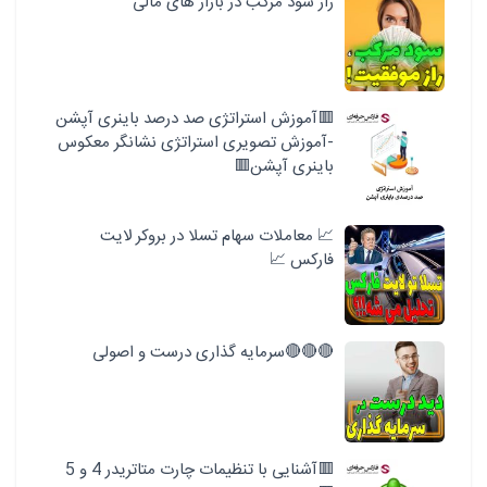
راز سود مرکب در بازار های مالی
🟥آموزش استراتژی صد درصد باینری آپشن
-آموزش تصویری استراتژی نشانگر معکوس
باینری آپشن🟥
📈 معاملات سهام تسلا در بروکر لایت
فارکس 📈
🔴🔴🔴سرمایه گذاری درست و اصولی
🟥آشنایی با تنظیمات چارت متاتریدر 4 و 5