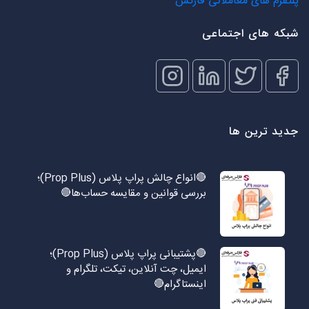
پلتفرم های معاملاتی فارکس
شبکه های اجتماعی
جدید ترین ها
🔴انواع چالش پراپ پلاس (Prop Plus)؛
بررسی قوانین و مقایسه حساب‌ها🔴
🔴پشتیبانی پراپ پلاس (Prop Plus)؛
ایمیل، چت آنلاین، تیکت، تلگرام و
اینستاگرام🔴