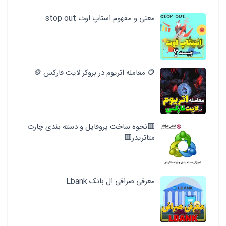
معنی و مفهوم استاپ اوت stop out
🪙 معامله اتریوم در بروکر لایت فارکس 🪙
🟥نحوه ساخت پروفایل و دسته بندی چارت
متاتریدر🟥
معرفی صرافی ال بانک Lbank