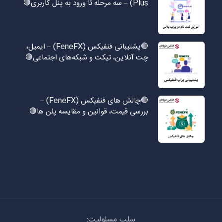
Plus) – سه مرحله تا ورود به پنل کاربری🔴
🔴پشتیبانی فنفیکس (FeneFX) – ایمیل،
چت آنلاین، تیکت و شبکه‌های اجتماعی🔴
🔴چالش های فنفیکس (FeneFX) –
بررسی قیمت، قوانین و مقایسه پلن ها🔴
سلب مسئولیت: