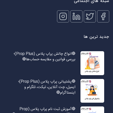
شبکه های اجتماعی
جدید ترین ها
🔴انواع چالش پراپ پلاس (Prop Plus)؛
بررسی قوانین و مقایسه حساب‌ها🔴
🔴پشتیبانی پراپ پلاس (Prop Plus)؛
ایمیل، چت آنلاین، تیکت، تلگرام و
اینستاگرام🔴
🔴آموزش ثبت نام پراپ پلاس (Prop