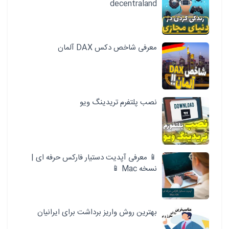
decentraland
معرفی شاخص دکس DAX آلمان
نصب پلتفرم تریدینگ ویو
📱 معرفی آپدیت دستیار فارکس حرفه ای |
نسخه Mac 📱
بهترین روش واریز برداشت برای ایرانیان