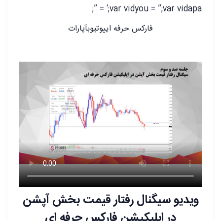
‘;var vidyou = ”;var vidapa = ”;
فارکس حرفه اییوتیوبآپارات
ویدیو سیگنال رفتار قیمت بخش آپشن
در اپلیکیشن فارکس حرفه ای