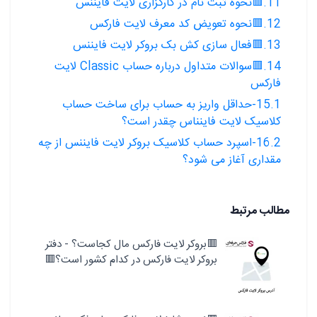
11.🟥نحوه ثبت نام در کارگزاری لایت فایننس
12.🟥نحوه تعویض کد معرف لایت فارکس
13.🟥فعال سازی کش بک بروکر لایت فایننس
14.🟥سوالات متداول درباره حساب Classic لایت
فارکس
15.1-حداقل واریز به حساب برای ساخت حساب
کلاسیک لایت فاینناس چقدر است؟
16.2-اسپرد حساب کلاسیک بروکر لایت فایننس از چه
مقداری آغاز می شود؟
مطالب مرتبط
🟥بروکر لایت فارکس مال کجاست؟ - دفتر
بروکر لایت فارکس در کدام کشور است؟🟥