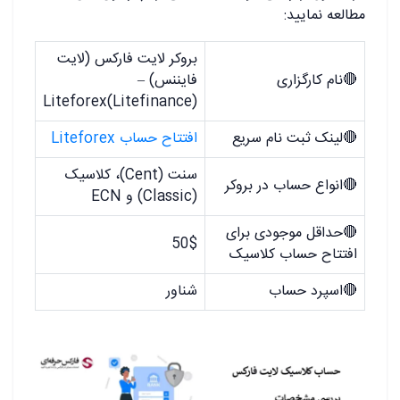
مطالعه نمایید:
بروکر لایت فارکس (لایت
🔴
نام کارگزاری
فایننس) –
Liteforex(Litefinance)
🔴
لینک ثبت نام سریع
افتتاح حساب Liteforex
سنت (Cent)، کلاسیک
🔴
انواع حساب در بروکر
(Classic) و ECN
🔴
حداقل موجودی برای
50$
افتتاح حساب کلاسیک
🔴
اسپرد حساب
شناور