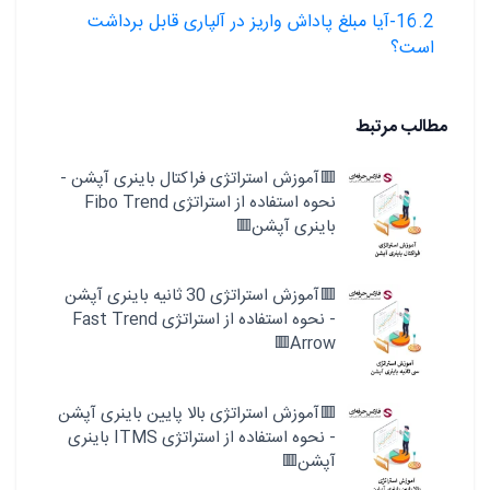
16.2-آیا مبلغ پاداش واریز در آلپاری قابل برداشت
است؟
مطالب مرتبط
🟥آموزش استراتژی فراکتال باینری آپشن -
نحوه استفاده از استراتژی Fibo Trend
باینری آپشن🟥
🟥آموزش استراتژی 30 ثانیه باینری آپشن
- نحوه استفاده از استراتژی Fast Trend
Arrow🟥
🟥آموزش استراتژی بالا پایین باینری آپشن
- نحوه استفاده از استراتژی ITMS باینری
آپشن🟥