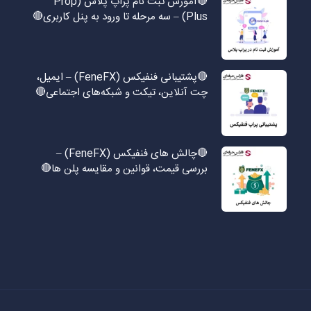
🔴آموزش ثبت نام پراپ پلاس (Prop
Plus) – سه مرحله تا ورود به پنل کاربری🔴
🔴پشتیبانی فنفیکس (FeneFX) – ایمیل،
چت آنلاین، تیکت و شبکه‌های اجتماعی🔴
🔴چالش های فنفیکس (FeneFX) –
بررسی قیمت، قوانین و مقایسه پلن ها🔴