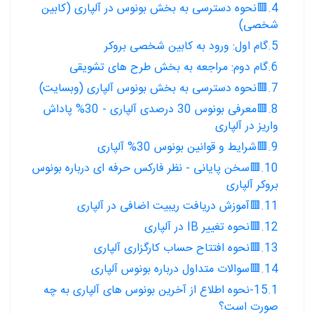
4.🟥نحوه دسترسی به بخش بونوس در آلپاری (کابین
شخصی)
5.گام اول: ورود به کابین شخصی بروکر
6.گام دوم: مراجعه به بخش طرح های تشویقی
7.🟥نحوه دسترسی به بخش بونوس آلپاری (وبسایت)
8.🟥معرفی بونوس 30 درصدی آلپاری - 30% پاداش
واریز در آلپاری
9.🟥شرایط و قوانین بونوس 30% آلپاری
10.🟥سخن پایانی - نظر فارکس حرفه ای درباره بونوس
بروکر آلپاری
11.🟥آموزش دریافت ریبیت اضافی در آلپاری
12.🟥نحوه تغییر IB در آلپاری
13.🟥نحوه افتتاح حساب کارگزاری آلپاری
14.🟥سوالات متداول درباره بونوس آلپاری
15.1-نحوه اطلاع از آخرین بونوس های آلپاری به چه
صورت است؟