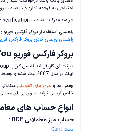
امضای بانک باشد درخواست کنید ( شای
احتیاجی به ترجمه ندارد و در قسمت روا
هر سه مدرک از قسمت verification در کابین شخصی آپلود شود.
راهنمای استفاده از بروکر فارکس فوریو :
راهنمای وریفای کردن بروکر فارکس فوریو
بروکر فارکس فوریو Forex4You
ایلند در سال 2007 ثبت شده و توسط FSC در سال 2010 مجوز روگوله دریافت کرده.
بونس ها و
طرح های تشویقی
متفاوتی ت
خاص آن می تواند به وی پی ای مجانی Free VPS بروی حساب های ریل یا واقعی اشاره کر
انواع حساب های معاملا
حساب میز معاملاتی DDE :
سنت Cent