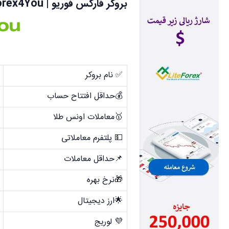
بروکر فارکس فوریو | Forex4You
✅ نام بروکر
💰حداقل افتتاح حساب
🥇معاملات اونس طلا
💵 پلتفرم معاملاتی
📌حداقل معاملات
🎁نرخ بهره
🌟ارز دیجیتال
💜 لوریج