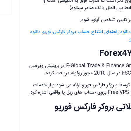
ان ذکر است که مدرک فوق به انگلیسی است و
بط بین الملل بانک صادر میشود)
دانلود راهنمای افتتاح حساب بروکر فارکس فوریو
دانلود
شرکت ای گلوبال اند فاننس گروپ E-Global Trade & Finance Group در بریتیش ویرجین
وسط ببروکر فارکس فوریو ارائه می شود و از خدمات
د.
تی بروکر فارکس فوریو