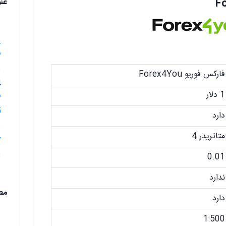
عن
1.بروکر 
ف
3.بروکر
فارکس فوریو Forex4You
1 دلار
ف
5.حساب
دارد
6.حسا
متاتریدر 4
7.حسا
8.حساب 
0.01
ندارد
مط
دارد
1:500