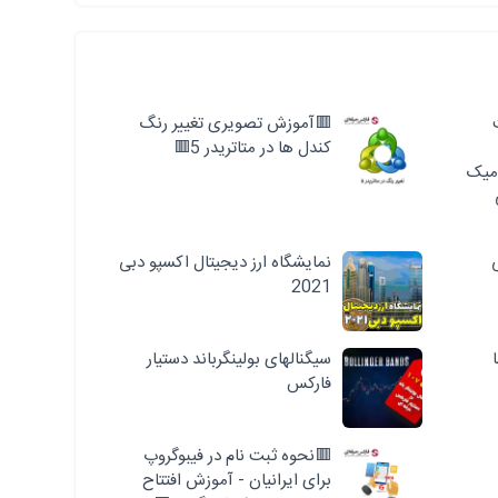
🟥آموزش تصویری تغییر رنگ
کندل ها در متاتریدر 5🟥
میک
نمایشگاه ارز دیجیتال اکسپو دبی
2021
سیگنالهای بولینگرباند دستیار
فارکس
🟥نحوه ثبت نام در فیبوگروپ
برای ایرانیان - آموزش افتتاح