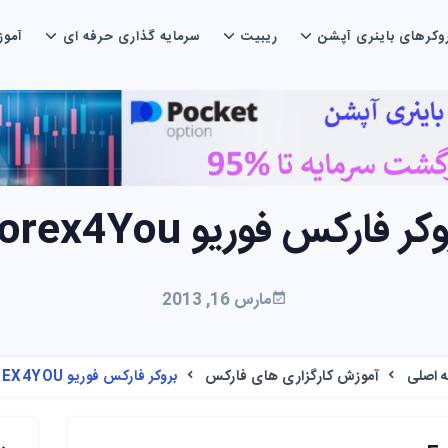
وکرهای باینری آپشن
ریبیت
سرمایه گذاری حرفه ای
آمو
کر فارکس فوریو Forex4You
مارس 16, 2013
 اصلی
آموزش کارگزاری های فارکس
بروکر فارکس فوریو FOREX4YOU