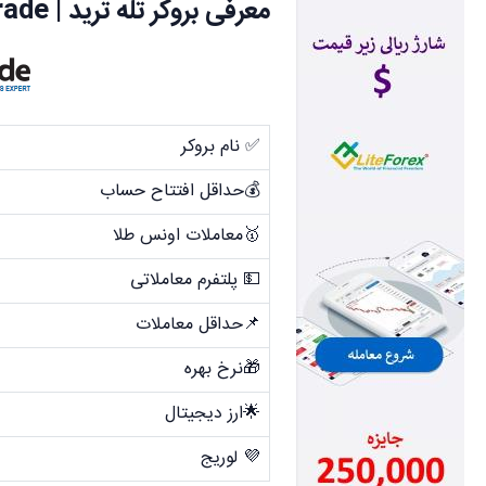
معرفی بروکر تله ترید | teletrade
✅ نام بروکر
💰حداقل افتتاح حساب
🥇معاملات اونس طلا
💵 پلتفرم معاملاتی
📌حداقل معاملات
🎁نرخ بهره
🌟ارز دیجیتال
💜 لوریج