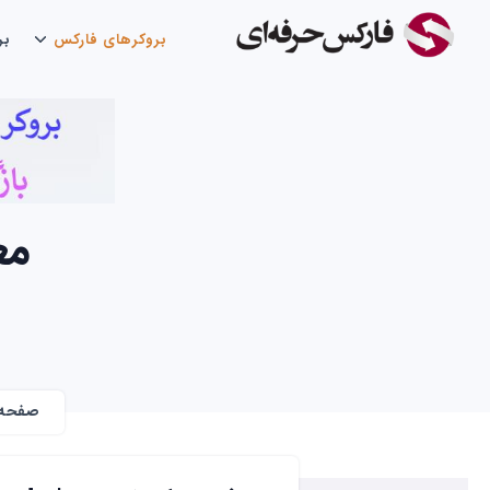
بروکرهای فارکس
بر
معر
صفحه 