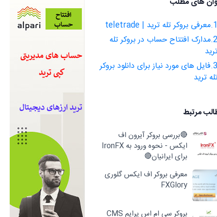
وان های مطلب
بروکر تله ترید | teletrade
2.مدارک افتتاح حساب در بروکر تله
رید
3.فایل های مورد نیاز برای دانلود بروکر
له ترید
الب مرتبط
🔴بررسی بروکر آیرون اف
ایکس - نحوه ورود به IronFX
برای ایرانیان🔴
معرفی بروکر اف ایکس گلوری
FXGlory
بروکر سی ام اس پرایم CMS