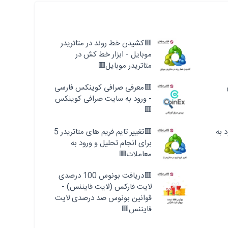
🟥کشیدن خط روند در متاتریدر
موبایل - ابزار خط کش در
متاتریدر موبایل🟥
🟥معرفی صرافی کوینکس فارسی
- ورود به سایت صرافی کوینکس
🟥
 به
🟥تغییر تایم فریم های متاتریدر 5
برای انجام تحلیل و ورود به
معاملات🟥
🟥دریافت بونوس 100 درصدی
لایت فارکس (لایت فایننس) -
قوانین بونوس صد درصدی لایت
فایننس🟥