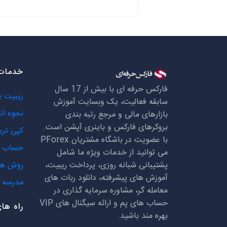
خدمات 
فارکس حرفه ای با بیش از 17 سال
ریبیت 
سابقه فعالیت، یک وبسایت آموزش
نحوه ان
بازارهای مالی و مرجع رتبه بندی
بروکرهای فارکس و باینری آپشن است.
کپی تری
با عضویت در باشگاه مشتریان
PForex
حساب ه
می توانید از خدمات ویژه ما شامل
پشتیبانی شبانه روزی، پرداخت ریبیت،
روش ها
آموزش های پیشرفته، دانلود ربات های
مدرسه ف
معامله گر، مشاوره سرمایه گذاری در
حساب های پم و ارائه سیگنال های
VIP
راه ها
بهره مند باشید.