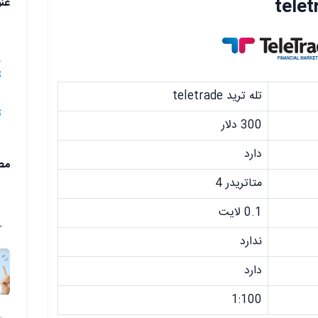
عن
1.معرفی 
ت
تله ترید teletrade
ت
300 دلار
دارد
مط
متاتریدر 4
0.1 لایت
ندارد
دارد
1:100