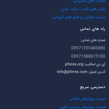
حساب های مدیریتی
روش های کسب درآمد دلاری
مدرسه فارکس و فیلم های آموزشی
راه های تماس
شماره های تماس:
00971555406880
00971588875100
آی دی اسکایپ: pforex.org
آدرس ایمیل:
info@pforex.com
دسترسی سریع
لیست بروکرهای فارکس
لیست بروکرهای باینری آپشن