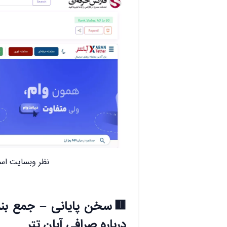
نظر وبسایت اسکم
🟥سخن پایانی – جمع بندی
درباره صرافی آبان تتر