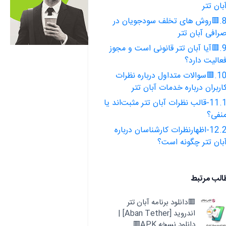
بان تتر
8.🟥روش های تخلف سودجویان در
رافی آبان تتر
9.🟥آیا آبان تتر قانونی است و مجوز
عالیت دارد؟
10.🟥سوالات متداول درباره نظرات
اربران درباره خدمات آبان تتر
11.1-قالب نظرات آبان تتر مثبت‌اند یا
نفی؟
12.2-اظهارنظرات کارشناسان درباره
بان تتر چگونه است؟
الب مرتبط
🟥دانلود برنامه آبان تتر
اندروید [Aban Tether] |
دانلود نسخه APK🟥