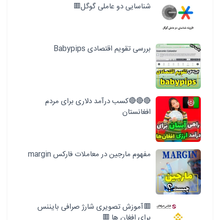
شناسایی دو عاملی گوگل🟥
بررسی تقویم اقتصادی Babypips
🔴🔴🔴کسب درآمد دلاری برای مردم
افغانستان
مفهوم مارجین در معاملات فارکس margin
🟥آموزش تصویری شارژ صرافی بایننس
برای افغان ها 🟥