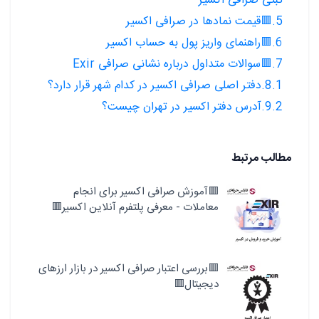
ثبتی صرافی اکسیر
5.🟥قیمت نمادها در صرافی اکسیر
6.🟥راهنمای واریز پول به حساب اکسیر
7.🟥سوالات متداول درباره نشانی صرافی Exir
8.1.دفتر اصلی صرافی اکسیر در کدام شهر قرار دارد؟
9.2.آدرس دفتر اکسیر در تهران چیست؟
مطالب مرتبط
🟥آموزش صرافی اکسیر برای انجام
معاملات - معرفی پلتفرم آنلاین اکسیر🟥
🟥بررسی اعتبار صرافی اکسیر در بازار ارزهای
دیجیتال🟥