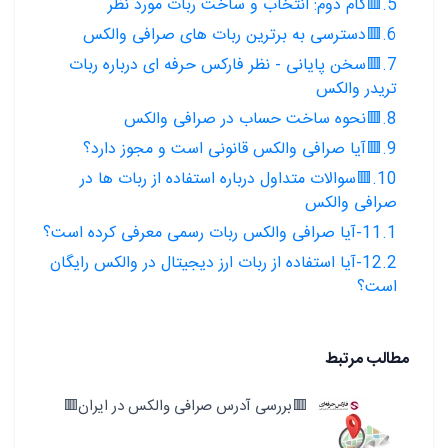
5.🟥گام دوم: انتخاب و ساخت ربات مورد نظر
6.🟥دسترسی به برترین ربات های صرافی والکس
7.🟥سخن پایانی - نظر فارکس حرفه ای درباره ربات
تریدر والکس
8.🟥نحوه ساخت حساب در صرافی والکس
9.🟥آیا صرافی والکس قانونی است و مجوز دارد؟
10.🟥سوالات متداول درباره استفاده از ربات ها در
صرافی والکس
11.1-آیا صرافی والکس ربات رسمی معرفی کرده است؟
12.2-آیا استفاده از ربات ارز دیجیتال در والکس رایگان
است؟
مطالب مرتبط
🟥بررسی آدرس صرافی والکس در ایران🟥