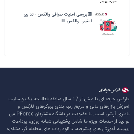
🟥بررسی امنیت صرافی والکس - تدابیر
امنیتی والکس 🟥
فارکس حرفه ای با بیش از 17 سال سابقه فعالیت، یک وبسایت
آموزش بازارهای مالی و مرجع رتبه بندی بروکرهای فارکس و
باینری آپشن است. با عضویت در باشگاه مشتریان
PForex
می
توانید از خدمات ویژه ما شامل پشتیبانی شبانه روزی، پرداخت
ریبیت، آموزش های پیشرفته، دانلود ربات های معامله گر، مشاوره