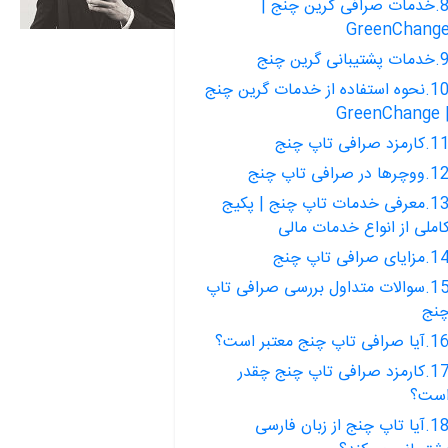
8.خدمات صرافی گرین چنج |
GreenChang
ت پشتیبانی گرین چنج
10.نحوه استفاده از خدمات گرین چنج
| GreenCh
کارمزد صرافی تاپ چنج
وچرها در صرافی تاپ چنج
13.معرفی خدمات تاپ چنج | پکیج
املی از انواع خدمات مالی
مزایای صرافی تاپ چنج
15.سوالات متداول بررسی صرافی تاپ
نج
یا صرافی تاپ چنج معتبر است؟
17.کارمزد صرافی تاپ چنج چقدر
ست؟
18.آیا تاپ چنج از زبان فارسی