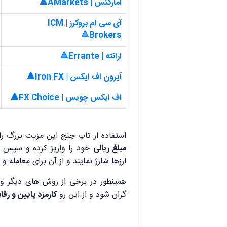
آ
مارکتس | AMarkets🔺
آی سی ام بروکرز | ICM
Brokers🔺
ارانته | Errante🔺
آیرون اف ایکس | Iron FX🔺
اف ایکس چویس | FX Choice🔺
استفاده از تاپ چنج این مزیت بزرگ را ب
مبلغ ریالی
خود را واریز کرده و سپس ه
ارزها شارژ نمایند و از آن برای معامله و
همینطور در برخی از روش های دیگر وا
گران شود و از این رو
کارمزد پایین و رق