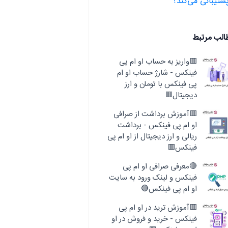
شتیبانی می‌کند؟
الب مرتبط
🟥واریز به حساب او ام پی
فینکس - شارژ حساب او ام
پی فینکس با تومان و ارز
دیجیتال🟥
🟥آموزش برداشت از صرافی
او ام پی فینکس - برداشت
ریالی و ارز دیجیتال از او ام پی
فینکس🟥
🔴معرفی صرافی او ام پی
فینکس و لینک ورود به سایت
او ام پی فینکس🔴
🟥آموزش ترید در او ام پی
فینکس - خرید و فروش در او