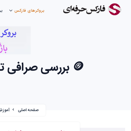
بروکرهای فارکس
بر
🪙 بررسی صرافی تاپ چنج | آموزش قابلیت ها | TopChange 🪙
صفحه اصلی
آموزش