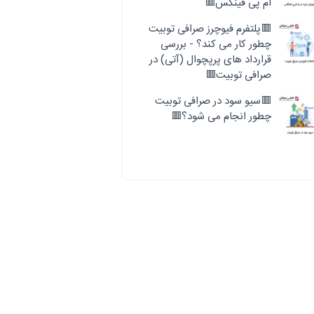
ام پی فینکس🟥
🟥پلتفرم فیوچرز صرافی توبیت
چطور کار می کند؟ - بررسی
قرارداد های پرپچوال (آتی) در
صرافی توبیت🟥
🟥سیو سود در صرافی توبیت
چطور انجام می شود؟🟥