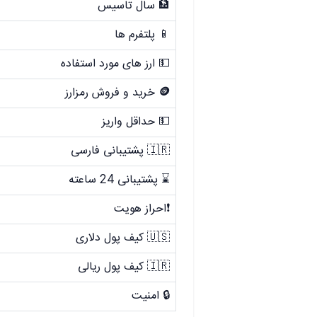
🏦 سال تاسیس
📱 پلتفرم ها
💵 ارز های مورد استفاده
🪙
خرید و فروش رمزارز
💵 حداقل واریز
🇮🇷 پشتیبانی فارسی
⌛ پشتیبانی 24 ساعته
❗احراز هویت
🇺🇸 کیف پول دلاری
🇮🇷 کیف پول ریالی
🔒 امنیت