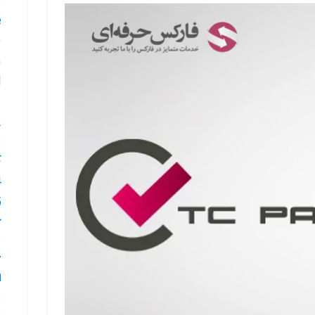
e
9.خدما
ange
11.
12.و
ک
14.
چ
16.آ
ا