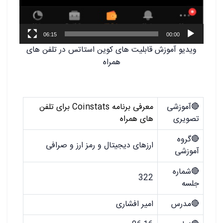
06:15
00:00
ویدیو آموزش قابلیت های کوین استاتس در تلفن های
همراه
.
🔴آموزشی
معرفی برنامه Coinstats برای تلفن
تصویری
های همراه
🔴گروه
ارزهای دیجیتال و رمز ارز و صرافی
آموزشی
🔴شماره
322
جلسه
🔴مدرس
امیر افشاری