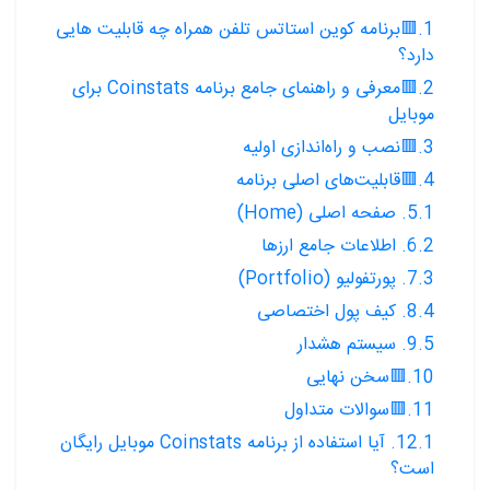
1.🟥برنامه کوین استاتس تلفن همراه چه قابلیت هایی
دارد؟
2.🟥معرفی و راهنمای جامع برنامه Coinstats برای
موبایل
3.🟥نصب و راه‌اندازی اولیه
4.🟥قابلیت‌های اصلی برنامه
5.1. صفحه اصلی (Home)
6.2. اطلاعات جامع ارزها
7.3. پورتفولیو (Portfolio)
8.4. کیف پول اختصاصی
9.5. سیستم هشدار
10.🟥سخن نهایی
11.🟥سوالات متداول
12.1. آیا استفاده از برنامه Coinstats موبایل رایگان
است؟