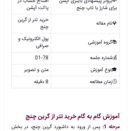
💸بروکر پیشنهادی باینری آپشن
افتتاح حساب در
برای شارژ با تاپ چنج
پاکت آپشن
خرید تتر از گرین
💎نام مقاله
چنج
پول الکترونیک و
📚گروه آموزشی
صرافی
💰شماره جلسه
01-78
🎓نوع آموزش
متن و تصویر
🕔زمان مطالعه
8 دقیقه
.
.
آموزش گام به گام خرید تتر از گرین چنج
مرحله 1:
پس از ورود به داشبورد گرین چنج، در بخش