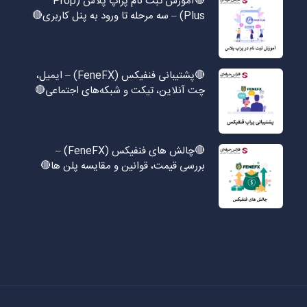
🔴آموزش ثبت نام پراپ پلاس (Prop
Plus) – سه مرحله تا ورود به پنل کاربری🔴
🔴پشتیبانی فنفیکس (FeneFX) – ایمیل،
چت آنلاین، تیکت و شبکه‌های اجتماعی🔴
🔴چالش های فنفیکس (FeneFX) –
بررسی قیمت، قوانین و مقایسه پلن ها🔴