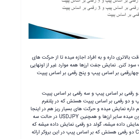
بالاتری داره و به افراد اجازه میده تا از حرکت های
 سود کنن. نمایش جفت ارزها همه موارد غیر از اونهایی
تش، بصورت چهاررقمی بر اساس پیپ و پنج رقمی بر اساس پیپت
نفت و نقره دو رقمی بر اساس پیپ و سه رقمی بر اساس پیپت
 و دو رقمی بر اساس پیپت هستش که در پلتفرم
 اینجا GBPUSD با پنج رقم داره نمایش میده و حرکت های بسیار ریز هم در اینجا
تاثیر گذاره و داره جابجائی هاش رو نشون میده سایر ارزها و همچنین USDJPY در حالت سه
نمایش داده میشه، گولد دو رقمی نمایش داده میشه که
نشون دهنده پیپت هستش و در مورد CL دو رقمی هستش که بر اساس پیپ در این بروکر ارائه