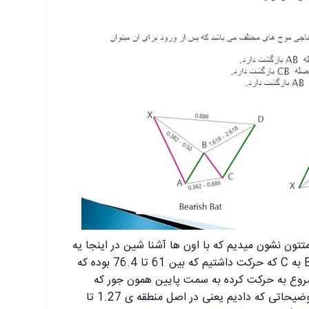
متتون نشون میدیم که با اون ها آشنا شین در اینجا یه
مسیر نزولی داشتیم از A به B و بعد از B به C که حرکت داشتیم که بین 61 تا 76.4 بوده که
 B به C هست و بعد از اون از C شروع به حرکت کرده به سمت پایین همون جور که
میبینید در منطقه ی حدود 1.27 طبق توضیحاتی که دادیم یعنی در اصل منطقه ی 1.27 تا