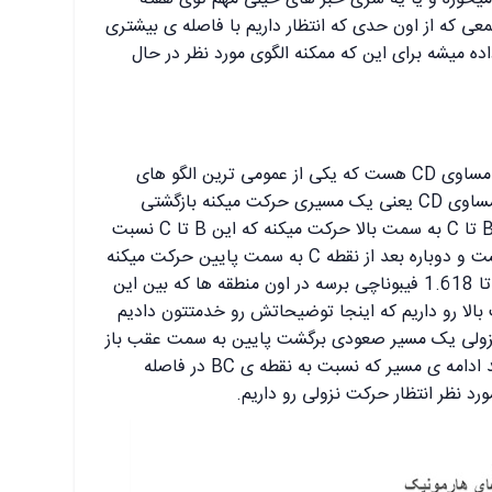
عی که از اون حدی که انتظار داریم با فاصله ی بیشتری
 میشه برای این که ممکنه الگوی مورد نظر در حال
اولین الگو از پترن هارمونیک الگوی AB مساوی CD هست که یکی از عمومی ترین الگو های
هارمونیک هست که تشکیل میشه AB مساوی CD یعنی یک مسیری حرکت میکنه بازگشتی
اتفاق میفته یعنی A تا B حرکت میکنه B تا C به سمت بالا حرکت میکنه که این B تا C نسبت
به A تا B‌ از 61 تا 78.6 درصد اون هست و دوباره بعد از نقطه C به سمت پایین حرکت میکنه
و هر موقع نسبت به نقطه BC به 1.27 تا 1.618 فیبوناچی برسه در اون منطقه ها که بین این
لا رو داریم که اینجا توضیحاتش رو خدمتتون دادیم
لی یک مسیر صعودی برگشت پایین به سمت عقب باز
میگرده تا لول 61 تا 78 فیبوناچی و بعد ادامه ی مسیر که نسبت به نقطه ی BC در فاصله