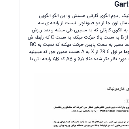
ک , دوم الگوی گارتلی هستش و این الگو الگویی
ثل اون جا از دو فیبوناچی نیست از رابطه ی سه
 الگوی گارتلی که یه مسیری طی میشه و بعد ریزش
اتفاق میفته تا 61.8 درصد X به A بعد از B به سمت بالا حرکت میکنه به سمت C که رابطه ش
با خط AB از 38.2 تا 88.6 هست و بعد مسیر به سمت پایین حرکت میکنه که نسبت به BC
از 1.27 تا 1.618 هست و نقطه D حدودا در لول 78.6 از X به A هست همین جور که میبینید
توی هر قسمت رابطش با قبلی یا با مورد مورد نظر ذکر شده مثلا XA و AB که AB رابطه اش با