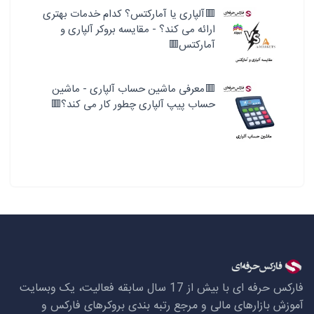
🟥آلپاری یا آمارکتس؟ کدام خدمات بهتری
ارائه می کند؟ - مقایسه بروکر آلپاری و
آمارکتس🟥
🟥معرفی ماشین حساب آلپاری - ماشین
حساب پیپ آلپاری چطور کار می کند؟🟥
فارکس حرفه ای با بیش از 17 سال سابقه فعالیت، یک وبسایت
آموزش بازارهای مالی و مرجع رتبه بندی بروکرهای فارکس و