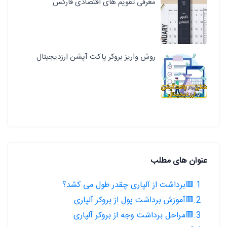
معرفی تقویم های اقتصادی فارکس
روش واریز بروکر پاکت آپشن ارزدیجیتال
عنوان های مطلب
1.🟥برداشت از آلپاری چقدر طول می کشد؟
2.🟥آموزش برداشت پول از بروکر آلپاری
3.🟥مراحل برداشت وجه از بروکر آلپاری