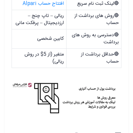
🔴
لینک ثبت نام سریع
افتتاح حساب Alpari
🔴
روش های برداشت از
ریالی – تاپ چنج –
حساب
ارزدیجیتال – پرفکت مانی
🔴
دسترسی به روش های
کابین شخصی
برداشت
🔴
حداقل برداشت از
متغیر (از 5$ در روش
حساب
ریالی)