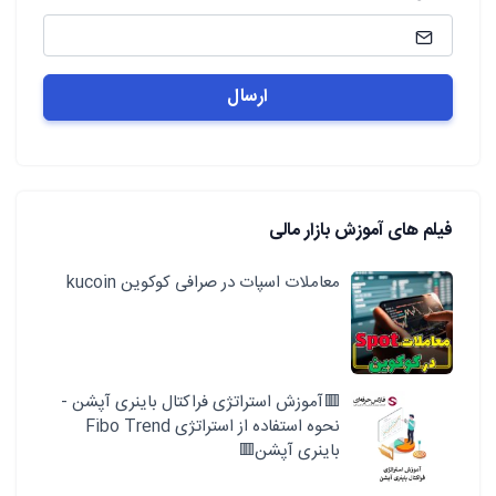
فیلم های آموزش بازار مالی
معاملات اسپات در صرافی کوکوین kucoin
🟥آموزش استراتژی فراکتال باینری آپشن -
نحوه استفاده از استراتژی Fibo Trend
باینری آپشن🟥