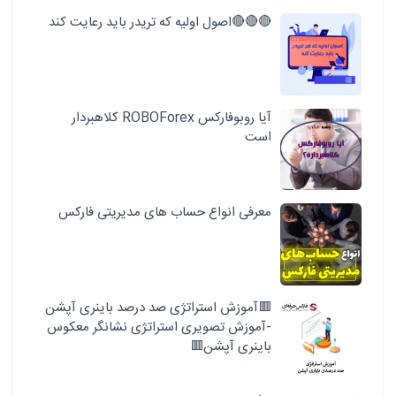
🔴🔴🔴اصول اولیه که تریدر باید رعایت کند
آیا روبوفارکس ROBOForex کلاهبردار
است
معرفی انواع حساب های مدیریتی فارکس
🟥آموزش استراتژی صد درصد باینری آپشن
-آموزش تصویری استراتژی نشانگر معکوس
باینری آپشن🟥