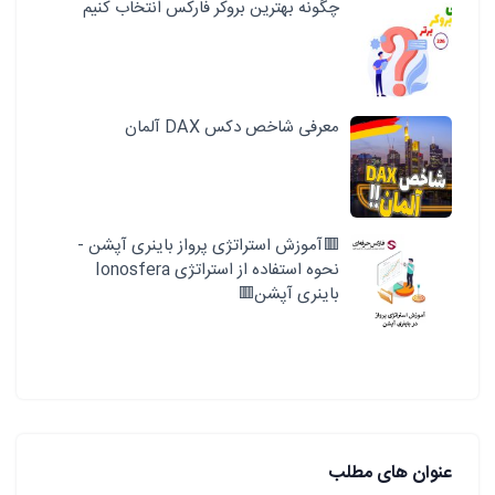
چگونه بهترین بروکر فارکس انتخاب کنیم
معرفی شاخص دکس DAX آلمان
🟥آموزش استراتژی پرواز باینری آپشن -
نحوه استفاده از استراتژی Ionosfera
باینری آپشن🟥
عنوان های مطلب