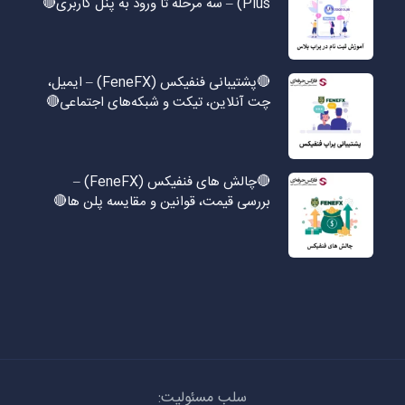
Plus) – سه مرحله تا ورود به پنل کاربری🔴
🔴پشتیبانی فنفیکس (FeneFX) – ایمیل،
چت آنلاین، تیکت و شبکه‌های اجتماعی🔴
🔴چالش های فنفیکس (FeneFX) –
بررسی قیمت، قوانین و مقایسه پلن ها🔴
سلب مسئولیت: