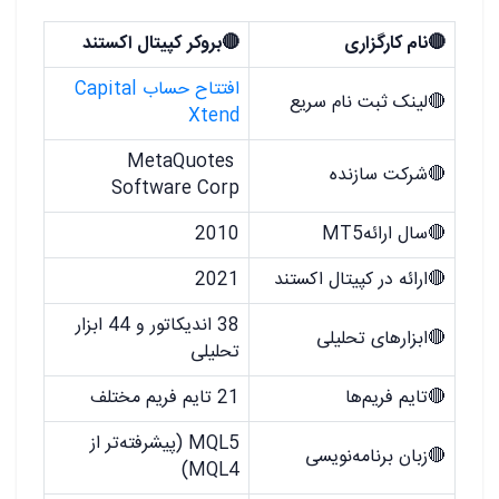
🔴
نام کارگزاری
🔴
بروکر
کپیتال اکستند
افتتاح حساب Capital
🔴
لینک ثبت نام سریع
Xtend
MetaQuotes
🔴
شرکت سازنده
Software Corp
🔴
سال
ارائهMT5
2010
🔴
ارائه در کپیتال اکستند
2021
38 اندیکاتور و 44 ابزار
🔴
ابزارهای تحلیلی
تحلیلی
🔴
تایم فریم‌ها
21 تایم فریم مختلف
MQL5 (پیشرفته‌تر از
🔴
زبان برنامه‌نویسی
MQL4)