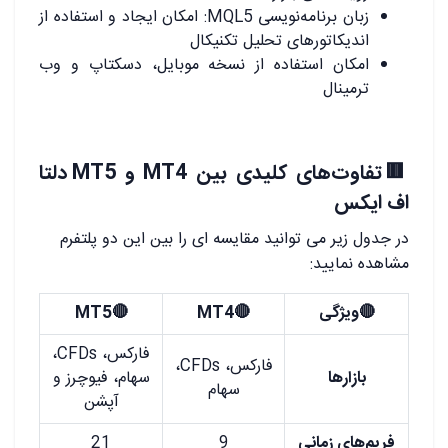
زبان برنامه‌نویسی MQL5: امکان ایجاد و استفاده از
اندیکاتورهای تحلیل تکنیکال
امکان استفاده از نسخه موبایل، دسکتاپ و وب
ترمینال
🟥تفاوت‌های کلیدی بین MT4 و MT5 دلتا
اف ایکس
در جدول زیر می توانید مقایسه ای را بین این دو پلتفرم
مشاهده نمایید:
🔴ویژگی
🔴MT4
🔴MT5
فارکس، CFDs،
فارکس، CFDs،
بازارها
سهام، فیوچرز و
سهام
آپشن
فریم‌های زمانی
9
21