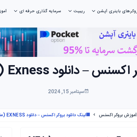
وکرهای باینری آپشن
ریبیت
سرمایه گذاری حرفه ای
آمو
لود Exness (متاتریدر 4 و 5)🟥
سپتامبر 15, 2024
آموزش بروکر اکسنس
🟥لینک دانلود بروکر اکسنس – دانلود EXNESS (متاتریدر 4 و 5)🟥