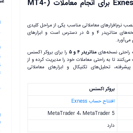
نحوه دانلود و نصب Exness برای انجام معاملات (MT4-
عن
ا
و نصب نرم‌افزارهای معاملاتی مناسب یکی از مراحل کلیدی
2.🟥معرف
، برای نسخه‌های متاتریدر ۴ و ۵ در دسترس است و ابزارهای
می‌آورد.
(
 به راحتی نسخه‌های
متاتریدر ۴ و ۵
را برای بروکر اکسنس
4.🟥تفا
ک می‌کنند تا به راحتی معاملات خود را مدیریت کرده و از
 پیشرفته، تحلیل‌های تکنیکال و ابزارهای معاملاتی
s
6.🟥گا
بروکر اکسنس
7.🟥گام
8.🟥گام 
افتتاح حساب Exness
MetaTrader 4، MetaTrader 5
ا
ess)
دارد