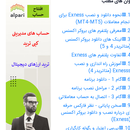
وان های مطلب
1.🟥نحوه دانلود و نصب Exness برای
نجام معاملات (MT4-MT5)
ی پلتفرم های بروکر اکسنس
3.🟥لینک های دانلود بروکر اکسنس
متاتریدر 4 و 5)
وت پلتفرم های Exness
5.🟥آموزش راه اندازی و نصب
Exness (متاتریدر 4)
م 1 - دانلود برنامه
 2 - مراحل نصب برنامه
3 - اتصال به حساب معاملاتی
9.🟥سخن پایانی - نظر فارکس حرفه
ی درباره نصب و دانلود بروکر اکسنس
(Exn
10.🟥بررسی اعتبار و رگوله کارگزاری