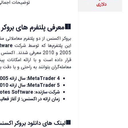
توضیحات اجمالی 
🟥معرفی پلتفرم های بروک
بروکر اکسنس از دو پلتفرم معاملاتی م
این پلتفرم‌ها که توسط شرکت
tware
2005 و 2010 معرفی شدند. اکس
قرار داده است و با ارائه امکانات پی
معامله‌گران بتوانند به راحتی و با دقت 
MetaTrader 4: سال ارائه 2005
MetaTrader 5: سال ارائه 2010
شرکت سازنده: MetaQuotes Software
زمان ارائه در اکسنس: از آغاز فعالی
🟥لینک های دانلود بروکر اکسنس (مت