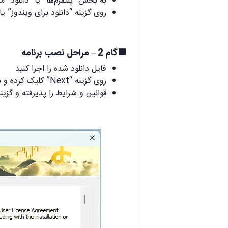
به بخش “پلتفرم‌ها” یا “دانلود” مراجعه کرده و rader 4
روی گزینه “دانلود برای ویندوز” ی
🟥گام 2 – مراحل نصب برنامه
فایل دانلود شده را اجرا کنید.
روی گزینه “Next” کلیک کرده و مسیر نصب برنامه را تعیین کنید.
قوانین و شرایط را پذیرفته و گزینه “Next” را انتخاب ک