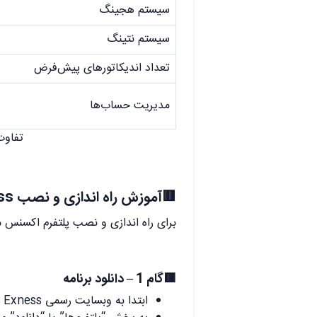
سیستم هجینگ
سیستم نتینگ
تعداد اندیکاتورهای پیش‌فرض
مدیریت حساب‌ها
تفاوت پ
🟥آموزش راه اندازی و نصب Exnesss (متاتریدر 4)
برای راه اندازی و نصب پلتفرم اکسنس می
🟥گام 1 – دانلود برنامه
ابتدا به وبسایت رسمی Exness بروید.