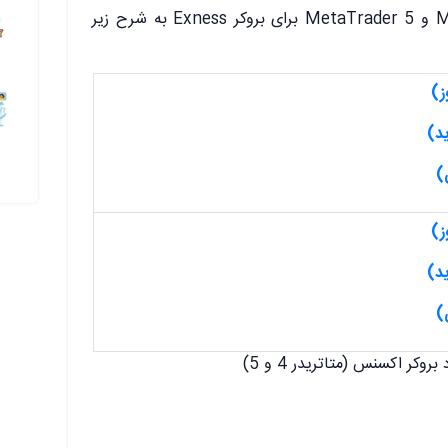
جدول لینک‌های دانلود MetaTrader 4 و MetaTrader 5 برای بروکر Exness به شرح زیر
روکر اکسنس (متاتریدر 4 و 5)