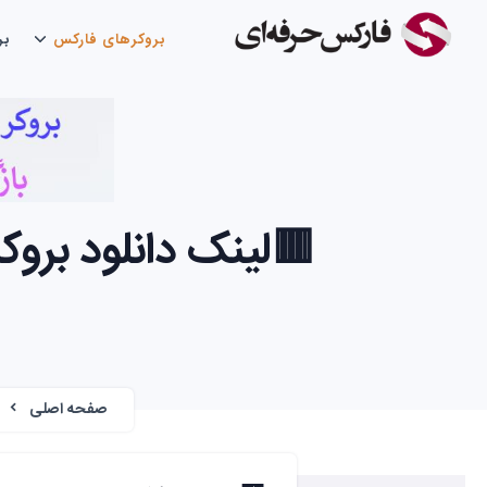
بروکرهای فارکس
بر
🟥لینک دانلود بروکر اکسنس – دان
صفحه اصلی