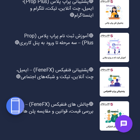
🔴پشتیبانی پراپ پلاس (Prop Plus)؛
ایمیل، چت آنلاین، تیکت، تلگرام و
اینستاگرام🔴
🔴آموزش ثبت نام پراپ پلاس (Prop
Plus) – سه مرحله تا ورود به پنل کاربری🔴
🔴پشتیبانی فنفیکس (FeneFX) – ایمیل،
چت آنلاین، تیکت و شبکه‌های اجتماعی🔴
🔴چالش های فنفیکس (FeneFX) –
بررسی قیمت، قوانین و مقایسه پلن ها🔴