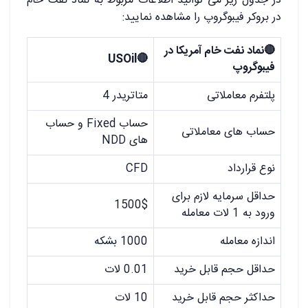
در جدول زیر می توانید اطلاعات مربوط به نماد نفت خام
در بروکر فیبوگروپ را مشاهده نمایید:
🔴نماد نفت خام آمریکا در
🔴USOil
فیبوگروپ
پلتفرم معاملاتی
متاتریدر 4
حساب Fixed و حساب
حساب های معاملاتی
های NDD
نوع قرارداد
CFD
حداقل سرمایه لازم برای
1500$
ورود به 1 لات معامله
اندازه معامله
1000 بشکه
حداقل حجم قابل خرید
0.01 لات
حداکثر حجم قابل خرید
10 لات