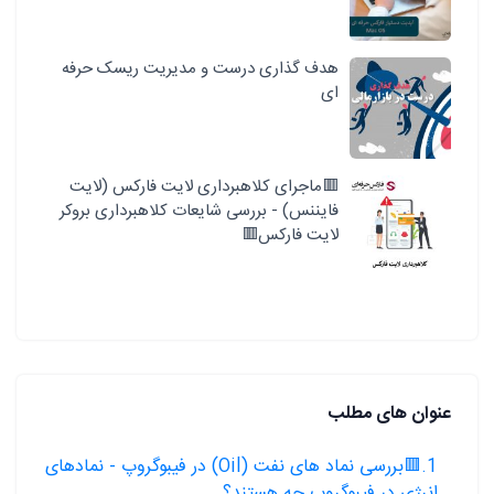
هدف گذاری درست و مدیریت ریسک حرفه
ای
🟥ماجرای کلاهبرداری لایت فارکس (لایت
فایننس) - بررسی شایعات کلاهبرداری بروکر
لایت فارکس🟥
عنوان های مطلب
1.🟥بررسی نماد های نفت (Oil) در فیبوگروپ - نمادهای
انرژی در فیبوگروپ چه هستند؟