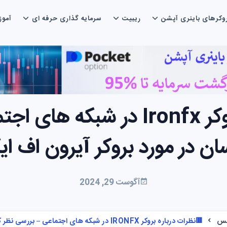
وکرهای باینری آپشن
ریبیت
سرمایه گذاری حرفه ای
آمو
🟥نظرات درباره بروکر Ironfx در
ان در مورد بروکر آیرون اف 
آگوست 29, 2024
کس
🟥نظرات درباره بروکر IRONFX در شبکه های اجتماعی – بررسی نظر کارشناسان در مورد بروکر آیرون اف ایکس🟥