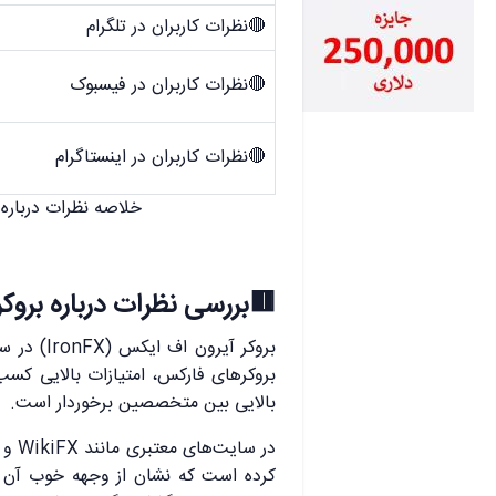
🔴نظرات کاربران در تلگرام
🔴نظرات کاربران در فیسبوک
🔴نظرات کاربران در اینستاگرام
درباره بروکر Ironfx در شبکه های اجتماعی
بررسی نظرات درباره بروکر Ironfx
رسی تخصصی
ت بالایی کسب کرده است. این بروکر با
بالایی بین متخصصین برخوردار است.
در سایت‌های معتبری مانند WikiFX و TradersUnion،
 برخی مشتریان در تلگرام از تأخیر در