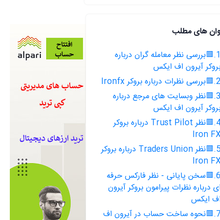
وان های مطلب
1.🟥بررسی نظر معامله گران درباره
روکر آیرون اف ایکس
 نظرات درباره بروکر Ironfx
3.🟥نظر وبسایت های مرجع درباره
روکر آیرون اف ایکس
4.🟥نظر Trust Pilot درباره بروکر
Iron F
5.🟥نظر Traders Union درباره بروکر
Iron F
6.🟥سخن پایانی - نظر فارکس حرفه
ی درباره نظرات پیرامون بروکر آیرون
ف ایکس
7.🟥نحوه ساخت حساب در آیرون اف