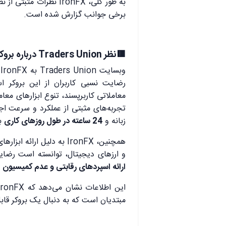
به طور کلی، IronFX نظرا
برخی جوانب گزارش شده است.
🟥نظر Traders Union درباره بروکر Iron FX
وبسایت Traders Union به IronFX
رضایت نسبی کاربران از این بروکر ا
معاملاتی کاربرپسند، تنوع ابزارهای معا
تجربه‌های مثبتی از عملکرد و سرعت اجر
زبانه و
24 ساعته در طول روزهای کاری
به
همچنین، IronFX به دلیل ار
و ارزهای دیجیتال، توانسته است رضایت 
ارائه اسپردهای رقابتی و عدم کمیسیون
د
مبتدیان است که به دنبال یک بروکر قابل