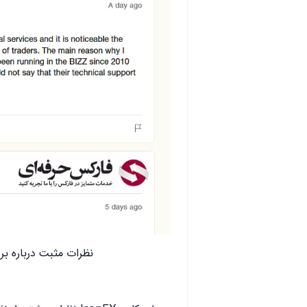
نظرات مثبت درباره بروکر IronFX در وبسایت ilot