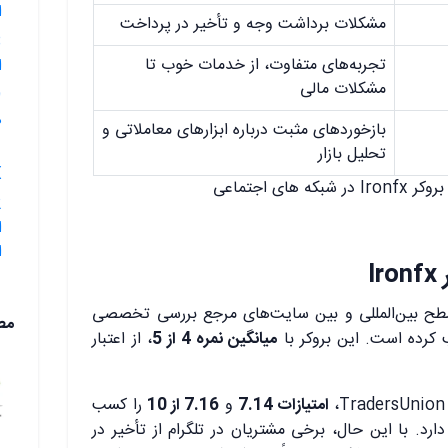
س
مشکلات برداشت وجه و تأخیر در پرداخت
تجربه‌های متفاوت، از خدمات خوب تا
س
مشکلات مالی
س
بازخوردهای مثبت درباره ابزارهای معاملاتی و
تحلیل بازار
ت؟
خلاصه نظرات 
ی
؟

بروکر آیرون اف ایکس (IronFX) در سطح بین‌المللی و بین سایت‌های مرجع بر
بط
، از اعتبار
میانگین نمره 4 از 5
بروکرهای فارکس، امتیازا
را کسب
7.16 از 10
و
امتیازات 7.14
کرده است که نشان از وجهه خوب آن دارد. با این حال،