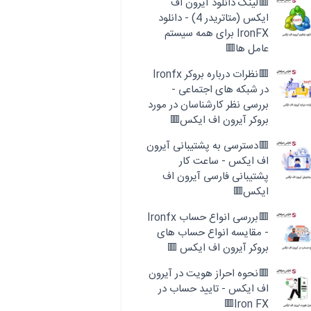
🟥لینک دانلود آیرون اف
ایکس (متاتریدر 4) - دانلود
IronFX برای همه سیستم
عامل ها🟥
🟥نظرات درباره بروکر Ironfx
در شبکه های اجتماعی -
بررسی نظر کارشناسان در مورد
بروکر آیرون اف ایکس🟥
🟥دسترسی به پشتیبانی آیرون
اف ایکس - ساعت کار
پشتیبانی فارسی آیرون اف
ایکس🟥
🟥بررسی انواع حساب Ironfx
- مقایسه انواع حساب های
بروکر آیرون اف ایکس 🟥
🟥نحوه احراز هویت در آیرون
اف ایکس - تایید حساب در
Iron FX🟥