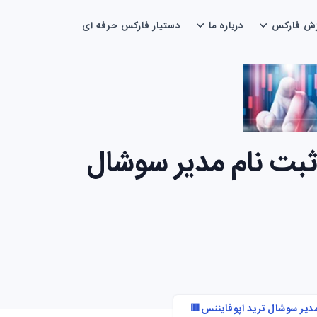
زش فارکس
درباره ما
دستیار فارکس حرفه ای
ثبت نام مدیر سوشال
مدیر سوشال ترید اپوفایننس🟥