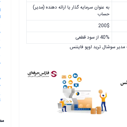
به عنوان سرمایه گذار یا ارائه دهنده (مدیر)
ا
حساب
ا
200$
ف
40% از سود قطعی
مدیر سوشال ترید اوپو فایننس
ف
ح
م
د
ت
مط