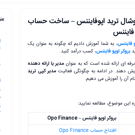
وشال ترید اپوفایننس – ساخت حساب
عن
 فایننس
ا
و فایننس
، به شما آموزش دادیم که چگونه به عنوان یک
ت
ید
بروکر اوپو فایننس
، کسب درآمد کنید.
حرفه ای ارائه شده است که به عنوان
مدیر یا ارائه دهنده
ف
یش دهند. در ادامه به چگونگی فعالیت
مدیر کپی ترید
ام آن را آموزش می دهیم.
ا
م
ره این موضوع، مطالعه نمایید:
ک
بروکر اوپو فایننس – Opo Finance
و
افتتاح حساب Opo Finance