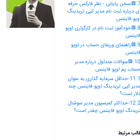
7.🟥سخن پایانی - نظر فارکس حرفه
ی درباره ثبت نام مدیر کپی تریدینگ
وپو فایننس
8.🟥خودآموز ثبت نام در کارگزاری اوپو
ایننس
9.🟥راهنمای وریفای حساب در اوپو
ایننس
10.🟥سوالات متداول درباره مدیر
ساب پم اوپو فایننس
11.1-حداقل سرمایه گذاری به عنوان
دیر کپی تریدینگ اوپو فایننس چند
لار است؟
12.2-حداکثر کمیسیون مدیر سوشال
ریدنگ اوپو فایننس چقدر است؟
الب مرتبط