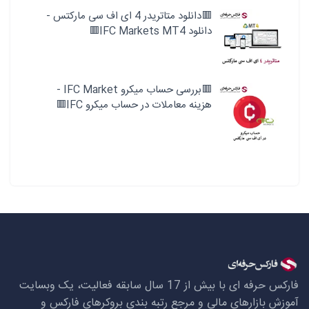
🟥دانلود متاتریدر 4 ای اف سی مارکتس -
دانلود IFC Markets MT4🟥
🟥بررسی حساب میکرو IFC Market -
هزینه معاملات در حساب میکرو IFC🟥
فارکس حرفه ای با بیش از 17 سال سابقه فعالیت، یک وبسایت
آموزش بازارهای مالی و مرجع رتبه بندی بروکرهای فارکس و