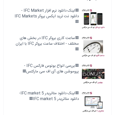
🟥لینک دانلود نرم افزار IFC Market -
دانلود نت ترید ایکس بروکر IFC Markets
🟥
🟥ساعت کاری بروکر IFC در بخش های
مختلف - اختلاف ساعت بروکر IFC با ایران
🟥
🟥بررسی انواع بونوس فارکس IFC -
پروموشن های آی اف سی مارکتس🟥
🟥لینک دانلود متاتریدر 5 IFC market-
دانلود متاتریدر 5 IFC market🟥