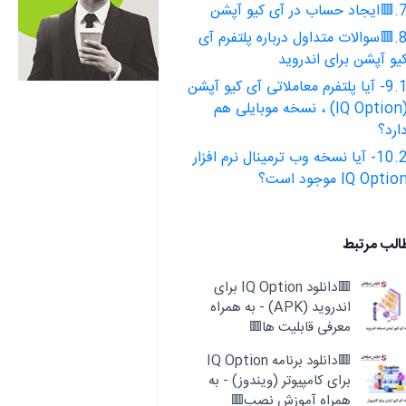
اد حساب در آی کیو آپشن
8.🟥سوالات متداول درباره پلتفرم آی
یو آپشن برای اندروید
9.1- آیا پلتفرم معاملاتی آی کیو آپشن
(IQ Option) ، نسخه موبایلی هم
ارد؟
10.2- آیا نسخه وب ترمینال نرم افزار
IQ Optio موجود است؟
الب مرتبط
🟥دانلود IQ Option برای
اندروید (APK) - به همراه
معرفی قابلیت ها🟥
🟥دانلود برنامه IQ Option
برای کامپیوتر (ویندوز) - به
همراه آموزش نصب🟥