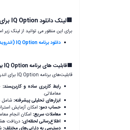
🟥لینک دانلود IQ Option برای تلفن های اندروید
برای این منظور می توانید از لینک زیر اس
دانلود برنامه IQ Option (اندروید)
🟥قابلیت های برنامه IQ Option برای اندروید
قابلیت‌های برنامه IQ Option برای اندروید به شرح زیر است:
رابط کاربری ساده و کاربرپسند:
طر
معاملاتی.
ابزارهای تحلیلی پیشرفته:
شامل نم
حساب دمو:
امکان آزمایش استرات
معاملات سریع:
امکان انجام معامل
اطلاع‌رسانی لحظه‌ای:
دریافت هشدا
دسترسی به دارایی‌های مختلف:
شا