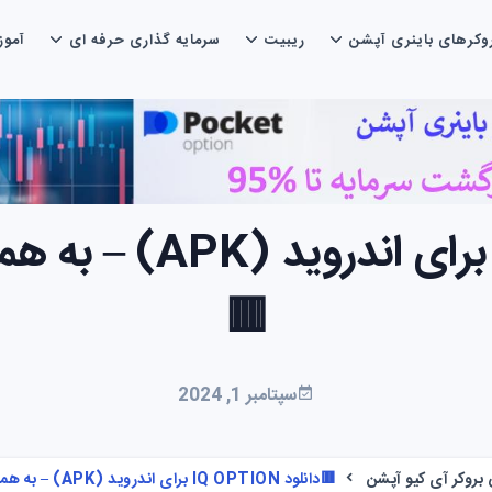
وکرهای باینری آپشن
ریبیت
سرمایه گذاری حرفه ای
آمو
🟥دانلود IQ Option ب
🟥
سپتامبر 1, 2024
بروکر آی کیو آپشن
🟥دانلود IQ OPTION برای اندروید (APK) – به همراه معرفی قابلیت ها🟥