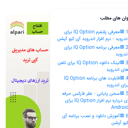
وان های مطلب
1.🟥معرفی پلتفرم IQ Option برای
ندروید - نرم افزار اندروید آی کیو آپشن
2.🟥معرفی برنامه IQ Option برای
ندروید
3.🟥لینک دانلود IQ Option برای تلفن
ای اندروید
4.🟥قابلیت های برنامه IQ Option
رای اندروید
5.🟥سخن پایانی - نظر فارکس حرفه
ای درباره نرم افراز IQ Option برای
Androi
6.🟥آموزش دانلود و نصب برنامه آی
یو آپشن